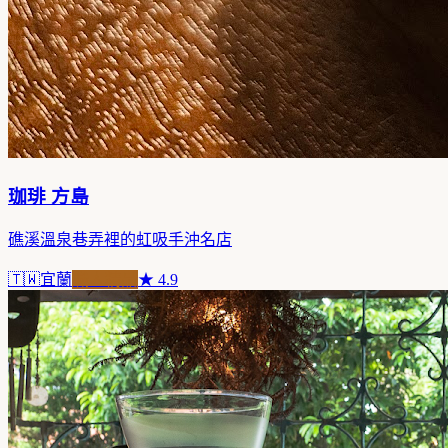
珈琲 方島
礁溪溫泉巷弄裡的虹吸手沖名店
🇹🇼
宜蘭
職人精品
★
4.9