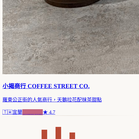
小揭商行 COFFEE STREET CO.
羅東公正街的人氣商行，天鵝拉花配抹茶甜點
🇹🇼
宜蘭
甜點複合
★
4.7