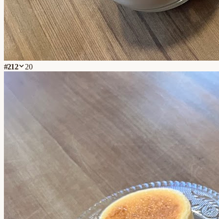
#
212
20