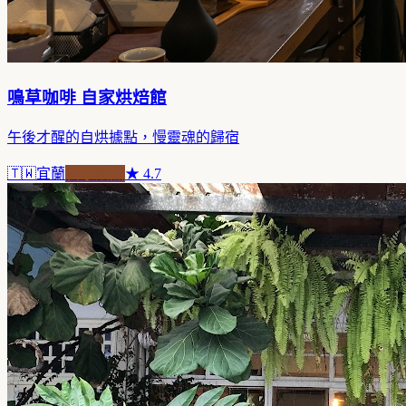
鳴草咖啡 自家烘焙館
午後才醒的自烘據點，慢靈魂的歸宿
🇹🇼
宜蘭
自家焙煎
★
4.7