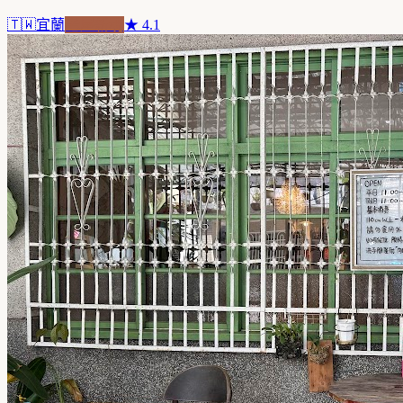
🇹🇼
宜蘭
老屋新魂
★
4.1