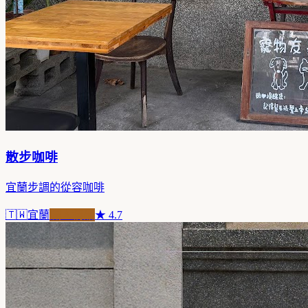
散步咖啡
宜蘭步調的從容咖啡
🇹🇼
宜蘭
職人精品
★
4.7