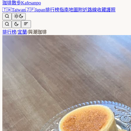
珈琲散歩
Kafesanpo
🇹🇼
Taiwan
🇯🇵
Japan
排行榜
指南
地圖
附近
路線
收藏
護照
排行榜
/
宜蘭
/
與潮珈琲