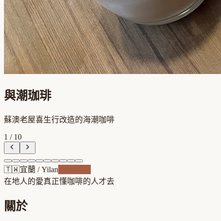
與潮珈琲
蘇澳老屋喜生行改造的海潮咖啡
1
/
10
🇹🇼
宜蘭
/
Yilan
老屋新魂
在地人的愛
真正懂咖啡的人才去
關於