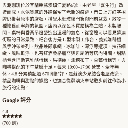
與潮珈琲位於宜蘭縣蘇澳鎮江夏路6號，由老屋「喜生行」改
造而成，水泥質感的外牆保留了老街的痕跡，門口上方紅字招
牌仍掛著原本的店號，搭配木框玻璃門窗與門前盆栽，散發一
種懷舊而寧靜的氛圍。店內以深色木質結構為主體，木製隔
間、桌椅與昏黃吊燈營造出溫暖的氣息，從窗邊可以看見蘇澳
街區的日常景致。吧台後方是 L 型木製工作台，義式咖啡機
與手沖架並列，飲品兼顧拿鐵、冰咖啡、漂浮等選項，拉花細
緻、風味乾淨，也有紅酒桑格麗亞與雞尾酒等店內特調。甜點
櫃包含巴斯克乳酪蛋糕、馬德蓮、焦糖布丁、草莓蛋糕等，與
咖啡搭配的下午茶感十足。每天 10:00–17:00 營業、全年無
休，4.8 分累積超過 670 則好評，是蘇澳少見結合老屋改造、
精品咖啡與甜點的據點，也適合從蘇澳火車站散步前往作為小
旅行的定點。
Google 評分
4.8
(
700
則)