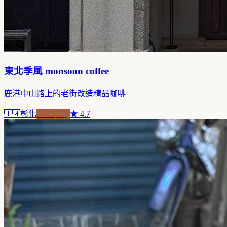
東北季風 monsoon coffee
鹿港中山路上的老街改造精品咖啡
🇹🇼
彰化
老屋新魂
★
4.7