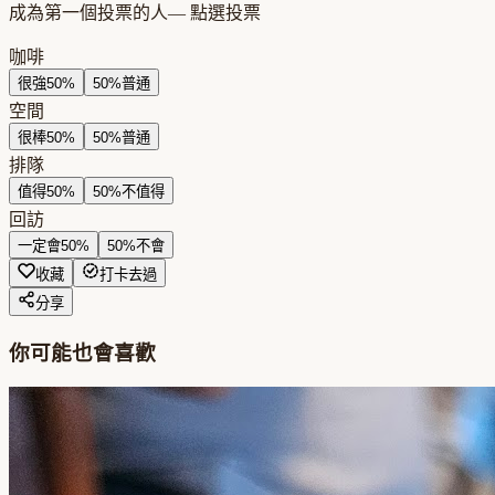
成為第一個投票的人
— 點選投票
咖啡
很強
50
%
50
%
普通
空間
很棒
50
%
50
%
普通
排隊
值得
50
%
50
%
不值得
回訪
一定會
50
%
50
%
不會
收藏
打卡去過
分享
你可能也會喜歡