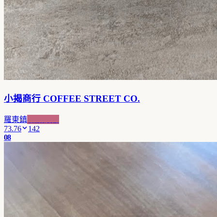
小揭商行 COFFEE STREET CO.
羅東鎮
甜點複合
73.76
142
08