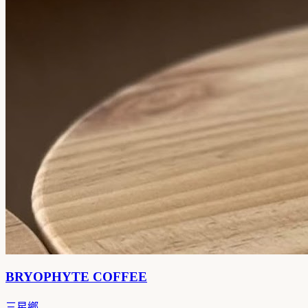
BRYOPHYTE COFFEE
三星鄉