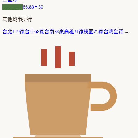
風景咖啡
66.88
30
其他城市排行
台北
119
家
台中
68
家
台南
39
家
高雄
31
家
桃園
25
家
台灣
全覽 →