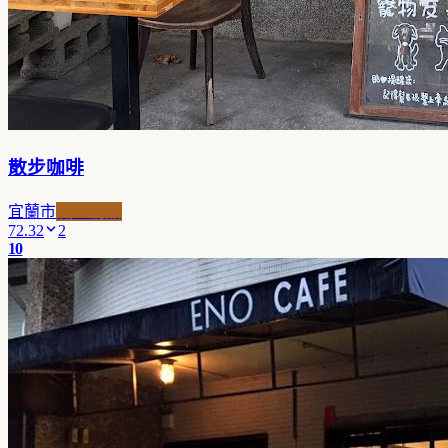
散步咖啡
宜蘭市
職人精品
72.32
2
10