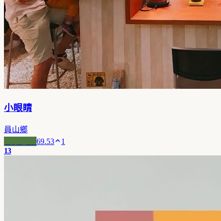
小眼睛
員山鄉
風景咖啡
69.53
1
13