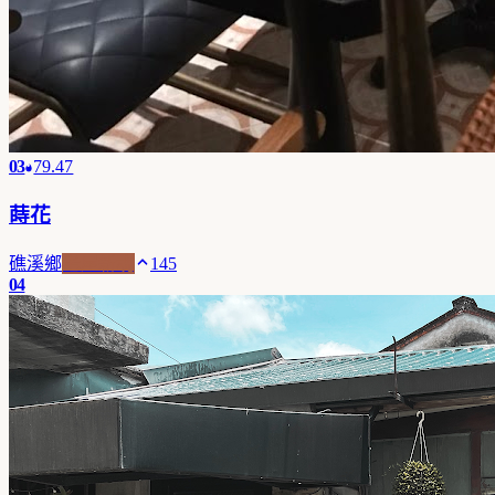
03
79.47
蒔花
礁溪鄉
老屋新魂
145
04