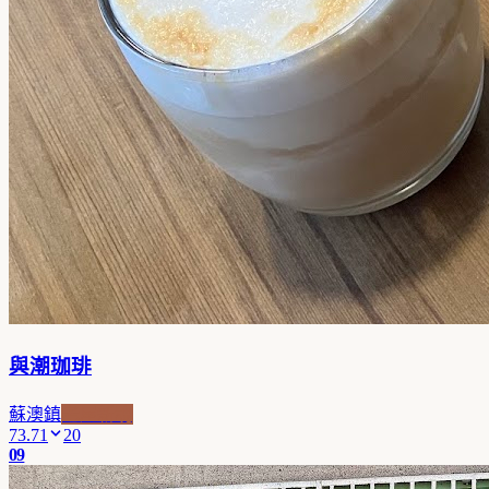
與潮珈琲
蘇澳鎮
老屋新魂
73.71
20
09