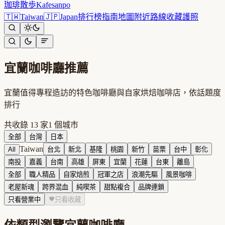
珈琲散歩
Kafesanpo
🇹🇼
Taiwan
🇯🇵
Japan
排行榜
指南
地圖
附近
路線
收藏
護照
宜蘭
咖啡廳推薦
宜蘭值得專程造訪的特色咖啡廳與自家烘焙咖啡店，依話題度
排行
共收錄
13
家
1
個城市
全部
台灣
日本
Taiwan
All
台北
新北
基隆
桃園
新竹
苗栗
台中
彰化
南投
嘉義
台南
高雄
屏東
宜蘭
花蓮
台東
離島
全部
職人精品
自家焙煎
冠軍之店
浪潮先驅
風景咖啡
老屋新魂
跨界混血
純喫茶
甜點複合
品牌連鎖
只看營業中
只看收藏