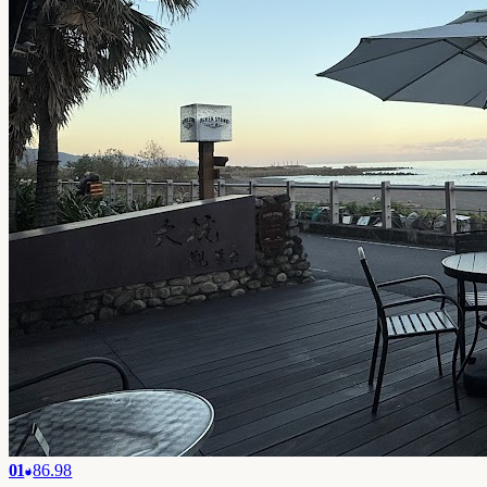
01
86.98