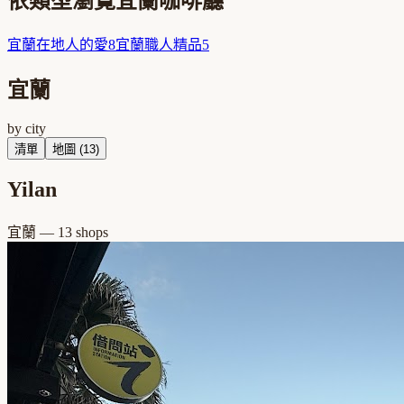
依類型瀏覽
宜蘭
咖啡廳
宜蘭
在地人的愛
8
宜蘭
職人精品
5
宜蘭
by city
清單
地圖 (
13
)
Yilan
宜蘭
—
13
shops