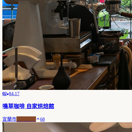
02
84.17
鳴草咖啡 自家烘焙館
宜蘭市
自家焙煎
68