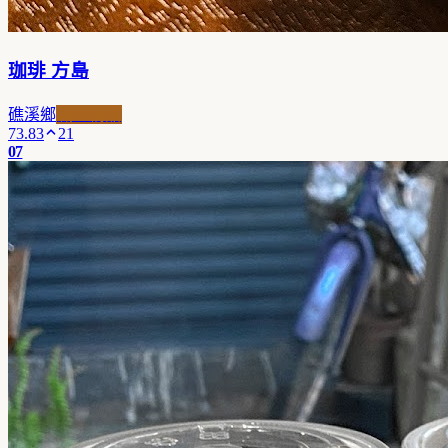
珈琲 方島
礁溪鄉
職人精品
73.83
21
07