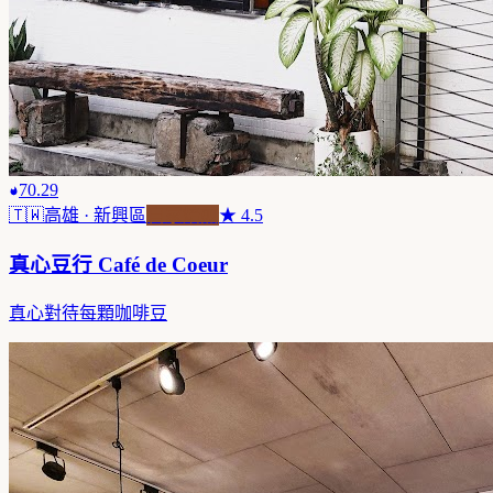
70.29
🇹🇼
高雄
· 新興區
自家焙煎
★
4.5
真心豆行 Café de Coeur
真心對待每顆咖啡豆