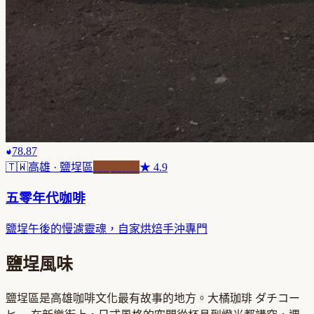
78.87
🇹🇼
高雄
· 鹽埕區
自家焙煎
★
4.9
五零年代咖啡
鹽埕午後的慢濾靈魂，自家烘焙手沖專門
鹽埕風味
鹽埕區是高雄咖啡文化最有故事的地方。大橘珈琲 ダチコー