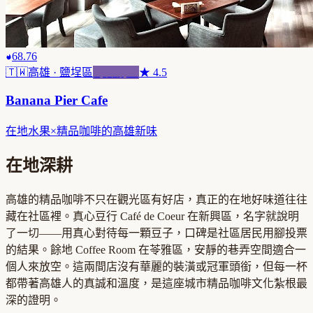
68.76
🇹🇼
高雄
· 鹽埕區
跨界混血
★
4.5
Banana Pier Cafe
在地水果×精品咖啡的高雄新味
在地深耕
高雄的精品咖啡不只在觀光區有好店，真正的在地好味道往往
藏在社區裡。真心豆行 Café de Coeur 在新興區，名字就說明
了一切——用真心對待每一顆豆子，口碑是社區居民用腳投票
的結果。餘地 Coffee Room 在苓雅區，安靜的巷弄空間適合一
個人來放空。這兩間店沒有華麗的裝潢或冠軍頭銜，但每一杯
都帶著高雄人的真誠和溫度，是這座城市精品咖啡文化紮根最
深的證明。