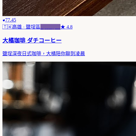
77.45
🇹🇼
高雄
· 鹽埕區
跨界混血
★
4.8
大橘珈琲 ダチコーヒー
鹽埕深夜日式咖啡，大橘陪你聊到凌晨