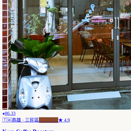
86.33
🇹🇼
高雄
· 三民區
自家焙煎
★
4.9