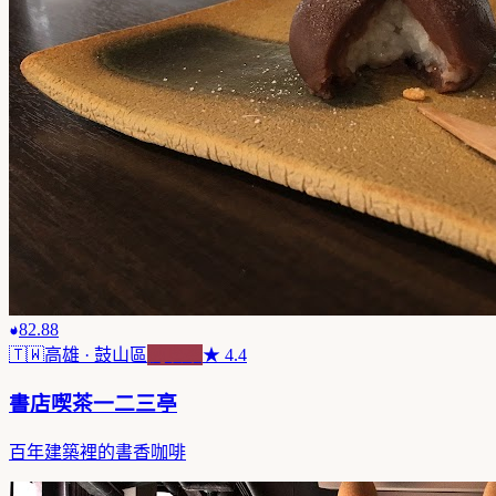
82.88
🇹🇼
高雄
· 鼓山區
純喫茶
★
4.4
書店喫茶一二三亭
百年建築裡的書香咖啡