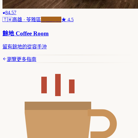
84.57
🇹🇼
高雄
· 苓雅區
職人精品
★
4.5
餘地 Coffee Room
留有餘地的從容手沖
瀏覽更多指南