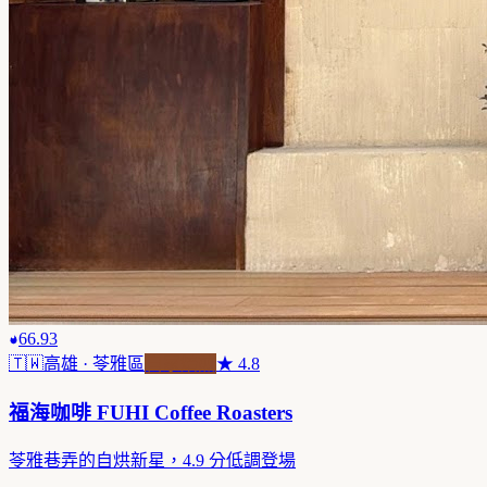
66.93
🇹🇼
高雄
· 苓雅區
自家焙煎
★
4.8
福海咖啡 FUHI Coffee Roasters
苓雅巷弄的自烘新星，4.9 分低調登場