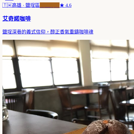
🇹🇼
高雄
· 鹽埕區
職人精品
★
4.6
艾奇諾咖啡
鹽埕深巷的義式信仰，醇正香氣重鑄咖啡魂