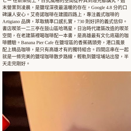
ヒー 在新樂街上，日式風格的空間從杯具到燈光都講究，週
末營業到凌晨，是鹽埕深夜最溫暖的存在，Google 4.8 分的口
碑讓人安心。艾奇諾咖啡在建國四路上，專注義式咖啡的
Artigiano 品牌，萃取精準口感扎實，730 則好評的義式信仰。
書店喫茶一二三亭在鼓山區哈瑪星，日治時代建築改造的喫茶
空間，在老建築裡喝咖啡配一本書，是高雄最有文化底蘊的咖
啡體驗。Banana Pier Cafe 在鹽埕區的香蕉碼頭旁，港口風景
配上精品咖啡，是只有高雄才有的獨特組合。四間店串在一起
就是一條完美的鹽埕咖啡散步路線，輕軌到鹽埕埔站出發，半
天走完剛好。