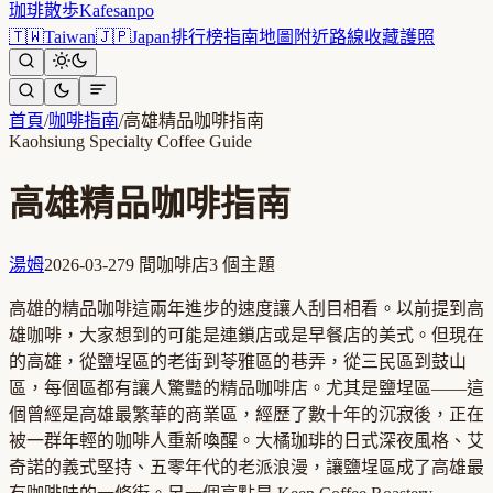
珈琲散歩
Kafesanpo
🇹🇼
Taiwan
🇯🇵
Japan
排行榜
指南
地圖
附近
路線
收藏
護照
首頁
/
咖啡指南
/
高雄精品咖啡指南
Kaohsiung Specialty Coffee Guide
高雄精品咖啡指南
湯姆
2026-03-27
9
間咖啡店
3
個主題
高雄的精品咖啡這兩年進步的速度讓人刮目相看。以前提到高
雄咖啡，大家想到的可能是連鎖店或是早餐店的美式。但現在
的高雄，從鹽埕區的老街到苓雅區的巷弄，從三民區到鼓山
區，每個區都有讓人驚豔的精品咖啡店。尤其是鹽埕區——這
個曾經是高雄最繁華的商業區，經歷了數十年的沉寂後，正在
被一群年輕的咖啡人重新喚醒。大橘珈琲的日式深夜風格、艾
奇諾的義式堅持、五零年代的老派浪漫，讓鹽埕區成了高雄最