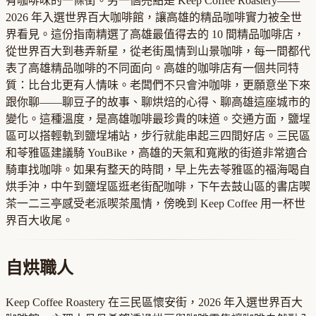
有咖啡味的一條街。另一個亮點是 Keep Coffee Roastery——
2026 年入選世界百大咖啡館，讓高雄的精品咖啡實力被全世
界看見。這份指南精選了高雄最值得去的 10 間精品咖啡店，
從世界百大到巷弄新星，從老街風情到山景咖啡，每一間都代
表了高雄精品咖啡的不同面向。高雄的咖啡店有一個共同特
質：比台北更有人情味。老闆們不只會沖咖啡，更願意坐下來
跟你聊——聊豆子的故事、聊烘焙的心得、聊高雄這座城市的
變化。這種溫度，是高雄咖啡最珍貴的味道。交通方面，鹽埕
區可以搭輕軌到鹽埕埔站，步行就能串起三四間好店。三民區
和苓雅區建議騎 YouBike，高雄的天氣和寬敞的街道非常適合
騎車找咖啡。如果有整天的時間，早上先去苓雅區的福海喝自
烘手沖，中午到鹽埕區逛老街配咖啡，下午去鼓山區的書店喫
茶一二三亭感受老派喫茶風情，傍晚到 Keep Coffee 用一杯世
界百大收尾。
自烘職人
Keep Coffee Roastery 在三民區懷安街，2026 年入選世界百大