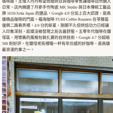
咖啡館，主理人丹丹希望透過烘豆與咖啡零售讓咖啡自然融入
日常，店內精選了丹麥手作陶瓷 MK Studio 與日本傳統工藝品
牌 1616/Arita Japan 的選品，Google 4.9 分加上百大認證，是高
雄精品咖啡的門面。福海咖啡 FUHI Coffee Roasters 在苓雅區
復興二路巷弄裡，4.9 分的新星，剛開不久但烘焙功力已經讓
人印象深刻，趁還沒被發現之前去最舒服。五零年代咖啡在鹽
埕區，用懷舊的風格包裝扎實的自烘技術，Google 4.7 分超過
500 則好評，在鹽埕老街裡喝一杯有年份感的好咖啡，是高雄
最浪漫的事之一。