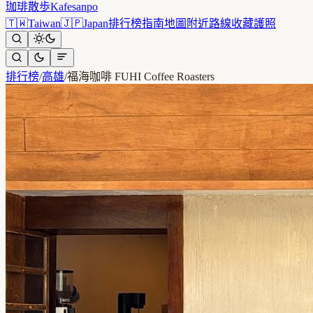
珈琲散歩
Kafesanpo
🇹🇼
Taiwan
🇯🇵
Japan
排行榜
指南
地圖
附近
路線
收藏
護照
排行榜
/
高雄
/
福海咖啡 FUHI Coffee Roasters