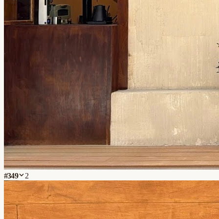
#
349
2