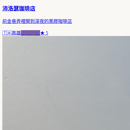
沛洛瑟珈琲店
前金巷弄裡開到深夜的黑膠咖啡店
🇹🇼
高雄
跨界混血
★
5