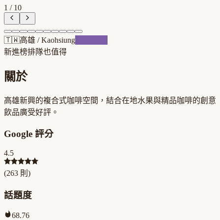
1
/
10
🇹🇼
高雄
/
Kaohsiung
跨界混血
新進榜
排隊也值得
關於
高雄新興的複合式咖啡空間，結合在地水果與精品咖啡的創意
飲品廣受好評。
Google 評分
4.5
(
263
則)
話題度
68.76