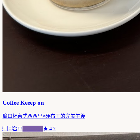
Coffee Keeep on
鹽口杯台式西西里×硬布丁的完美午後
🇹🇼
台中
跨界混血
★
4.7