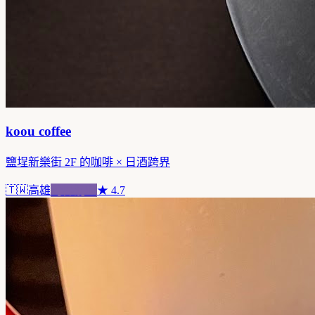
koou coffee
鹽埕新樂街 2F 的咖啡 × 日酒跨界
🇹🇼
高雄
跨界混血
★
4.7