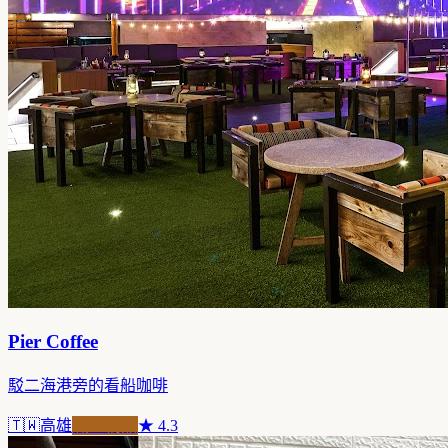
Pier Coffee
駁二海港旁的看船咖啡
🇹🇼
高雄
職人精品
★
4.3