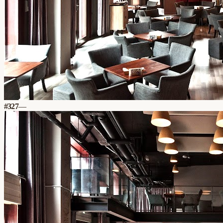
#
327
—