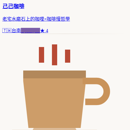
己己咖啡
老宅水磨石上的咖哩×咖啡慢哲學
🇹🇼
台南
跨界混血
★
4