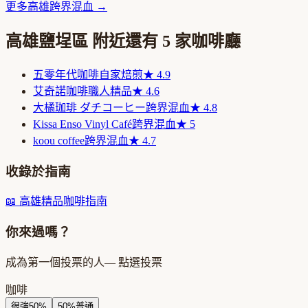
更多
高雄
跨界混血
→
高雄鹽埕區
附近還有
5
家咖啡廳
五零年代咖啡
自家焙煎
★
4.9
艾奇諾咖啡
職人精品
★
4.6
大橘珈琲 ダチコーヒー
跨界混血
★
4.8
Kissa Enso Vinyl Café
跨界混血
★
5
koou coffee
跨界混血
★
4.7
收錄於指南
📖
高雄精品咖啡指南
你來過嗎？
成為第一個投票的人
— 點選投票
咖啡
很強
50
%
50
%
普通