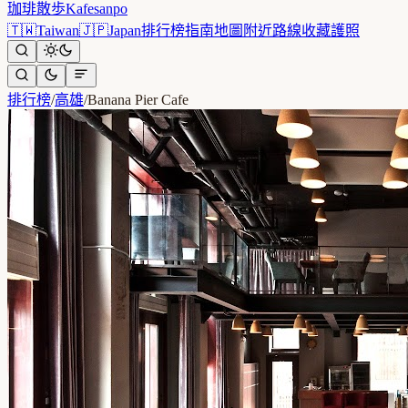
珈琲散歩
Kafesanpo
🇹🇼
Taiwan
🇯🇵
Japan
排行榜
指南
地圖
附近
路線
收藏
護照
排行榜
/
高雄
/
Banana Pier Cafe