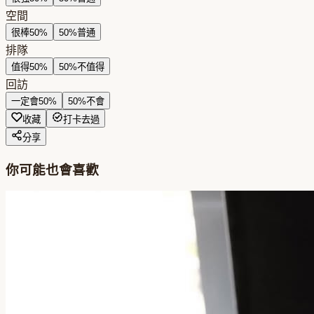
空間
很棒
50
%
50
%
普通
排隊
值得
50
%
50
%
不值得
回訪
一定會
50
%
50
%
不會
收藏
打卡去過
分享
你可能也會喜歡