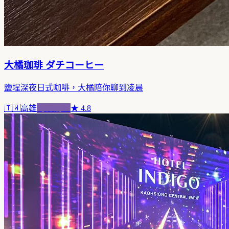
大橘珈琲 ダチコーヒー
鹽埕深夜日式咖啡，大橘陪你聊到凌晨
🇹🇼
高雄
跨界混血
★
4.8