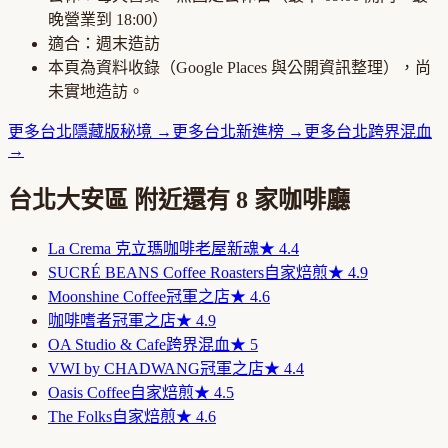
晚營業到
18:00
）
適合：
週末造訪
本頁為資料收錄（Google Places 與公開資訊整理），尚
未實地造訪。
更多
台北
隱藏版秘境
→
更多
台北
新進榜
→
更多
台北
跨界混血
→
台北大安區
附近還有
8
家咖啡廳
La Crema 克立瑪咖啡
老屋新魂
★
4.4
SUCRÉ BEANS Coffee Roasters
自家焙煎
★
4.9
Moonshine Coffee
冠軍之店
★
4.6
咖啡嗜者
冠軍之店
★
4.9
OA Studio & Cafe
跨界混血
★
5
VWI by CHADWANG
冠軍之店
★
4.4
Oasis Coffee
自家焙煎
★
4.5
The Folks
自家焙煎
★
4.6