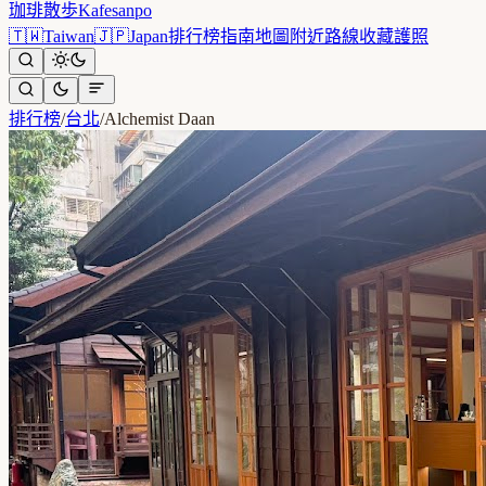
珈琲散歩
Kafesanpo
🇹🇼
Taiwan
🇯🇵
Japan
排行榜
指南
地圖
附近
路線
收藏
護照
排行榜
/
台北
/
Alchemist Daan