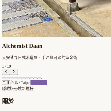
Alchemist Daan
大安巷弄日式木造屋，手沖與可頌的煉金術
1
/
10
🇹🇼
台北
/
Taipei
跨界混血
隱藏版秘境
新進榜
關於