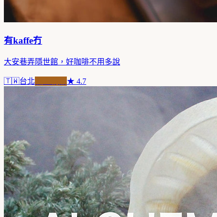
有kaffe冇
大安巷弄隱世館，好咖啡不用多說
🇹🇼
台北
職人精品
★
4.7