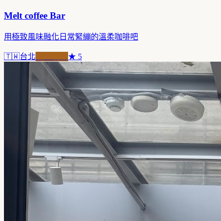
Melt coffee Bar
用極致風味融化日常緊繃的溫柔咖啡吧
🇹🇼
台北
職人精品
★
5