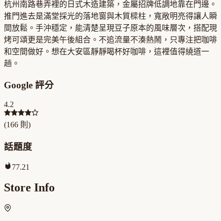
杭州南路巷弄裡的日式木造建築，金屬招牌低調地靠在門邊。
推門進去是滿堂採光的落地窗與木質樑柱，寬敞明亮得讓人瞬
間放鬆。手沖穩定，能清楚呈現豆子原本的風味層次，搭配現
烤可頌更是完美午後組合。不追流量不湊熱鬧，只專注把咖啡
和空間做好。想在大安區靜靜喝杯好咖啡，這裡值得繞道一
趟。
Google 評分
4.2
(
166
則)
話題度
77.21
Store Info