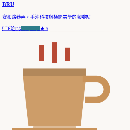
BRU
安和路巷弄，手沖科技與極簡美學的咖啡站
🇹🇼
台北
浪潮先驅
★
5