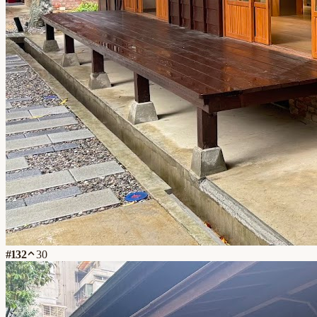
#
132
30