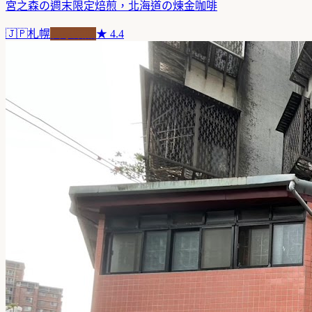
宮之森の週末限定焙煎，北海道の煉金咖啡
🇯🇵
札幌
自家焙煎
★
4.4