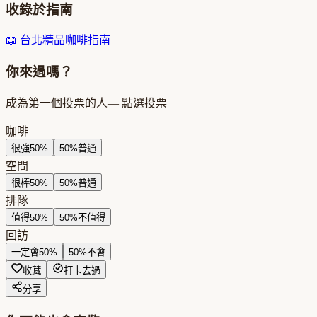
收錄於指南
📖
台北精品咖啡指南
你來過嗎？
成為第一個投票的人
— 點選投票
咖啡
很強
50
%
50
%
普通
空間
很棒
50
%
50
%
普通
排隊
值得
50
%
50
%
不值得
回訪
一定會
50
%
50
%
不會
收藏
打卡去過
分享