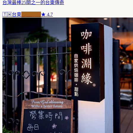
台灣最棒25間之一的台東傳奇
🇹🇼
台東
職人精品
★
4.7