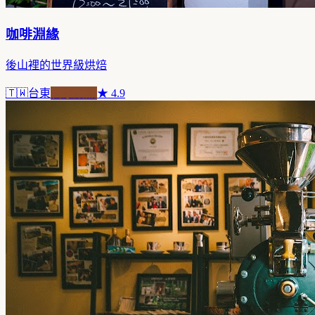
咖啡淵緣
後山裡的世界級烘焙
🇹🇼
台東
自家焙煎
★
4.9