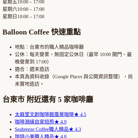
星期五
10:00 – 17:00
星期六
10:00 – 17:00
星期日
10:00 – 17:00
Balloon Coffee
快速重點
地點：
台東市
的
職人精品咖啡廳
公休：
每天營業，無固定公休日
（最早
10:00
開門、最
晚營業到
17:00
）
適合：
週末造訪
本頁為資料收錄（Google Places 與公開資訊整理），尚
未實地造訪。
台東市
附近還有
5
家咖啡廳
太麻里文創咖啡館
風景咖啡
★
4.5
咖啡淵緣
自家焙煎
★
4.9
Seabreeze Coffee
職人精品
★
4.3
珈琲小美
職人精品
★
4.8