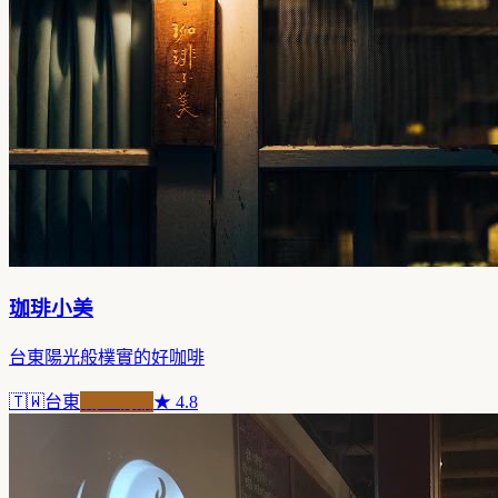
珈琲小美
台東陽光般樸實的好咖啡
🇹🇼
台東
職人精品
★
4.8