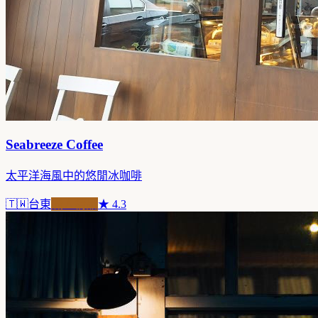
Seabreeze Coffee
太平洋海風中的悠閒冰咖啡
🇹🇼
台東
職人精品
★
4.3