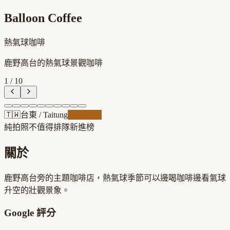
Balloon Coffee
熱氣球咖啡
鹿野高台的熱氣球景觀咖啡
1
/
10
🇹🇼
台東
/
Taitung
職人精品
純拍照不值得排隊
新進榜
關於
鹿野高台旁的主題咖啡店，熱氣球季節可以邊喝咖啡邊看氣球
升空的壯觀景象。
Google 評分