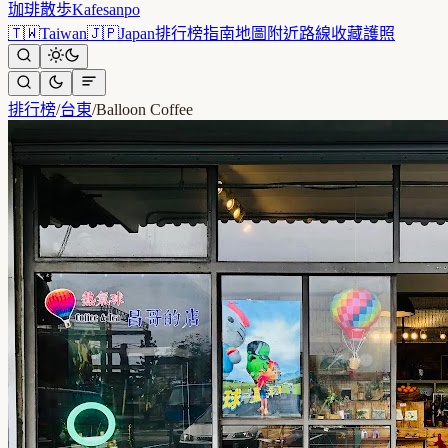
珈琲散歩
Kafesanpo
🇹🇼
Taiwan
🇯🇵
Japan
排行榜
指南
地圖
附近
路線
收藏
護照
排行榜
/
台東
/
Balloon Coffee