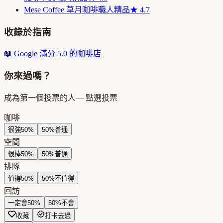
Mese Coffee 草月咖啡
職人精品
★
4.7
收錄於指南
📖
Google 滿分 5.0 的咖啡店
你來過嗎？
成為第一個投票的人
— 點選投票
咖啡
很強
50
%
50
%
普通
空間
很棒
50
%
50
%
普通
排隊
值得
50
%
50
%
不值得
回訪
一定會
50
%
50
%
不會
收藏
打卡去過