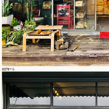
#
379
6