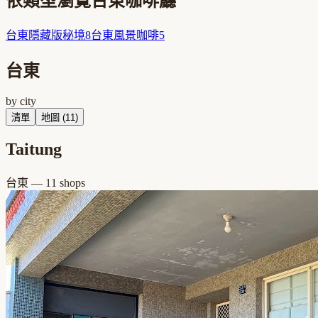
依類型瀏覽
台東
咖啡廳
台東
隱藏版秘境
8
台東
風景咖啡
5
台東
by city
清單
地圖 (
11
)
Taitung
台東
—
11
shops