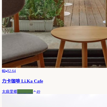
02
82.64
力卡珈啡 Li.Ka Cafe
太麻里鄉
風景咖啡
49