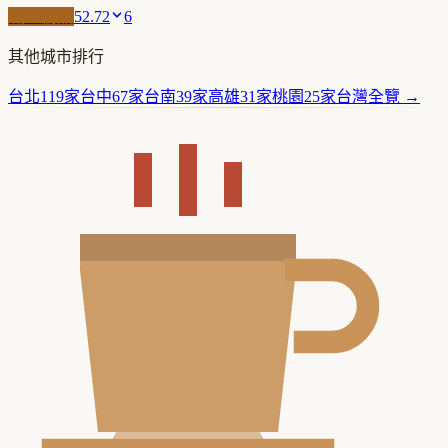
職人精品
52.72
6
其他城市排行
台北
119
家
台中
67
家
台南
39
家
高雄
31
家
桃園
25
家
台灣
全覽 →