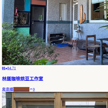
01
84.71
林道咖啡烘豆工作室
卑南鄉
自家焙煎
9