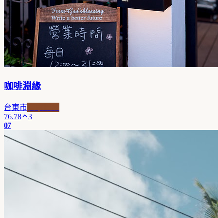
咖啡淵緣
台東市
自家焙煎
76.78
3
07