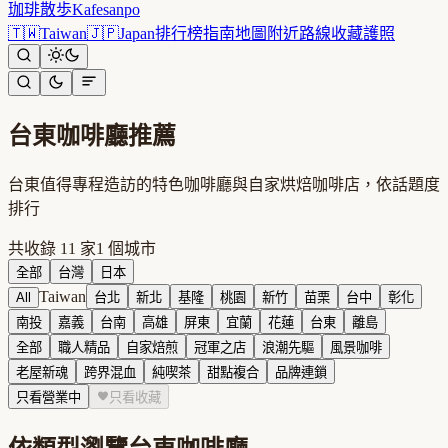
珈琲散歩
Kafesanpo
🇹🇼
Taiwan
🇯🇵
Japan
排行榜
指南
地圖
附近
路線
收藏
護照
台東
咖啡廳推薦
台東值得專程造訪的特色咖啡廳與自家烘焙咖啡店，依話題度
排行
共收錄
11
家
1
個城市
全部
台灣
日本
Taiwan
All
台北
新北
基隆
桃園
新竹
苗栗
台中
彰化
南投
嘉義
台南
高雄
屏東
宜蘭
花蓮
台東
離島
全部
職人精品
自家焙煎
冠軍之店
浪潮先驅
風景咖啡
老屋新魂
跨界混血
純喫茶
甜點複合
品牌連鎖
只看營業中
只看收藏