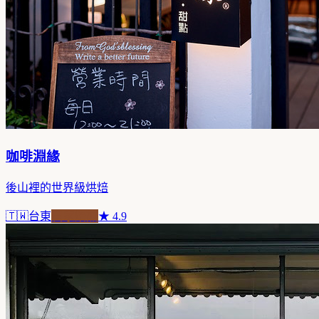
咖啡淵緣
後山裡的世界級烘焙
🇹🇼
台東
自家焙煎
★
4.9