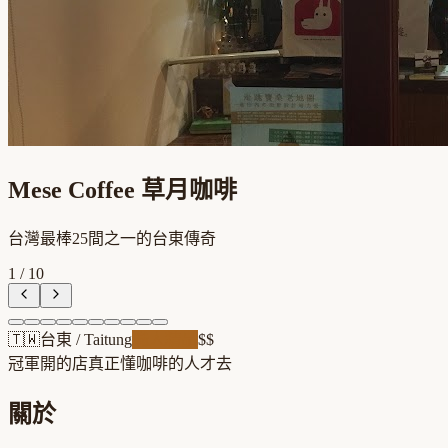
Mese Coffee 草月咖啡
台灣最棒25間之一的台東傳奇
1
/
10
🇹🇼
台東
/
Taitung
職人精品
$$
冠軍開的店
真正懂咖啡的人才去
關於