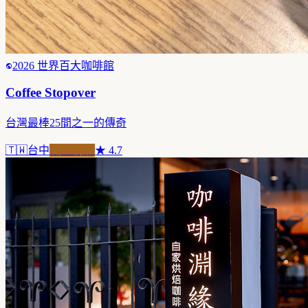
2026 世界百大咖啡館
Coffee Stopover
台灣最棒25間之一的傳奇
🇹🇼
台中
職人精品
★
4.7