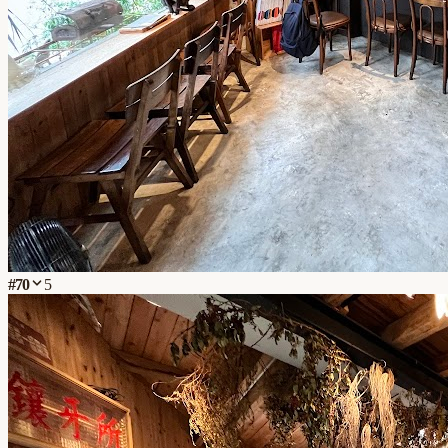
#
70
5