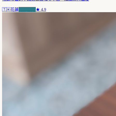
🇹🇼
花蓮
浪潮先驅
★
4.9