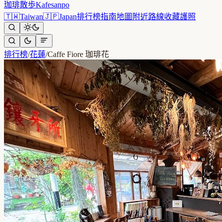
珈琲散歩
Kafesanpo
🇹🇼
Taiwan
🇯🇵
Japan
排行榜
指南
地圖
附近
路線
收藏
護照
排行榜
/
花蓮
/
Caffe Fiore 珈琲花