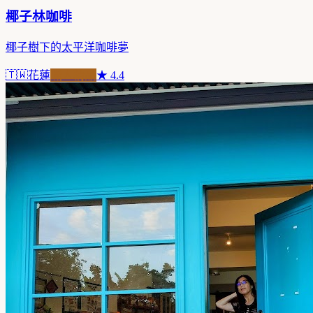
椰子林咖啡
椰子樹下的太平洋咖啡夢
🇹🇼
花蓮
職人精品
★
4.4