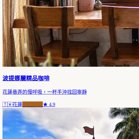
波提娜麗精品咖啡
花蓮巷弄的慢呼吸，一杯手沖找回寧靜
🇹🇼
花蓮
職人精品
★
4.9