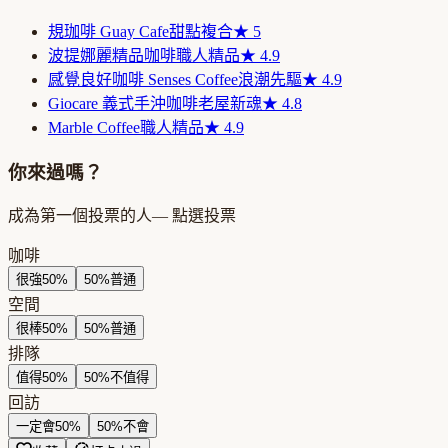
規珈啡 Guay Cafe
甜點複合
★
5
波提娜麗精品咖啡
職人精品
★
4.9
感覺良好咖啡 Senses Coffee
浪潮先驅
★
4.9
Giocare 義式手沖咖啡
老屋新魂
★
4.8
Marble Coffee
職人精品
★
4.9
你來過嗎？
成為第一個投票的人
— 點選投票
咖啡
很強
50
%
50
%
普通
空間
很棒
50
%
50
%
普通
排隊
值得
50
%
50
%
不值得
回訪
一定會
50
%
50
%
不會