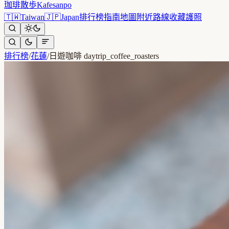
珈琲散歩
Kafesanpo
🇹🇼
Taiwan
🇯🇵
Japan
排行榜
指南
地圖
附近
路線
收藏
護照
排行榜
/
花蓮
/
日遊咖啡 daytrip_coffee_roasters