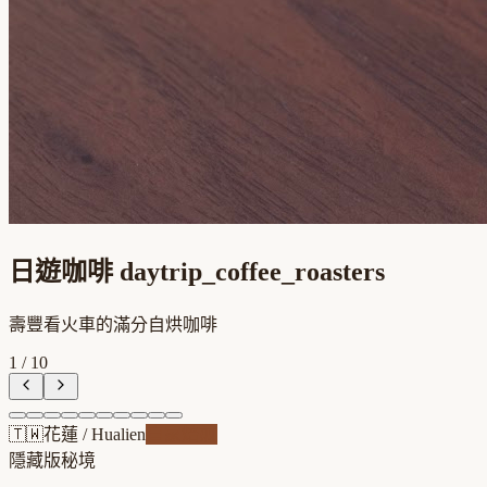
日遊咖啡 daytrip_coffee_roasters
壽豐看火車的滿分自烘咖啡
1
/
10
🇹🇼
花蓮
/
Hualien
自家焙煎
隱藏版秘境