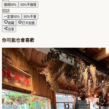
值得
50
%
50
%
不值得
回訪
一定會
50
%
50
%
不會
收藏
打卡去過
分享
你可能也會喜歡