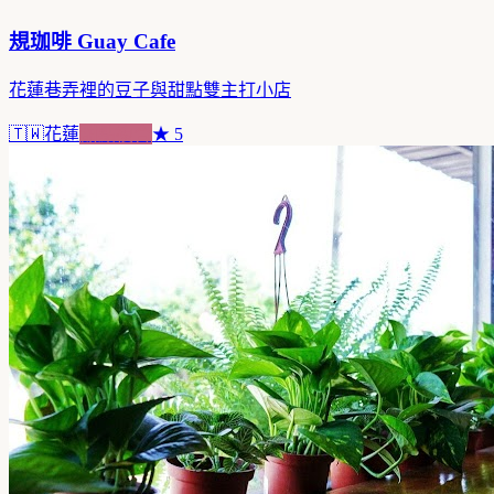
規珈啡 Guay Cafe
花蓮巷弄裡的豆子與甜點雙主打小店
🇹🇼
花蓮
甜點複合
★
5