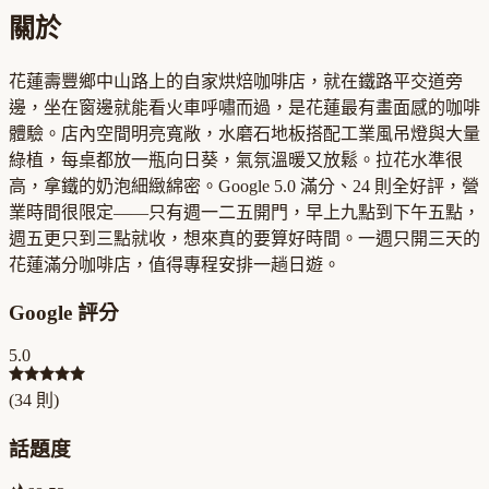
關於
花蓮壽豐鄉中山路上的自家烘焙咖啡店，就在鐵路平交道旁
邊，坐在窗邊就能看火車呼嘯而過，是花蓮最有畫面感的咖啡
體驗。店內空間明亮寬敞，水磨石地板搭配工業風吊燈與大量
綠植，每桌都放一瓶向日葵，氣氛溫暖又放鬆。拉花水準很
高，拿鐵的奶泡細緻綿密。Google 5.0 滿分、24 則全好評，營
業時間很限定——只有週一二五開門，早上九點到下午五點，
週五更只到三點就收，想來真的要算好時間。一週只開三天的
花蓮滿分咖啡店，值得專程安排一趟日遊。
Google 評分
5.0
(
34
則)
話題度