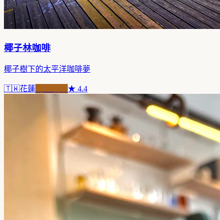
椰子林咖啡
椰子樹下的太平洋咖啡夢
🇹🇼
花蓮
職人精品
★
4.4