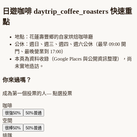
日遊咖啡 daytrip_coffee_roasters
快速重
點
地點：
花蓮壽豐鄉
的
自家烘焙咖啡廳
公休：
週日、週三、週四、週六公休
（最早
09:00
開
門、最晚營業到
17:00
）
本頁為資料收錄（Google Places 與公開資訊整理），尚
未實地造訪。
你來過嗎？
成為第一個投票的人
— 點選投票
咖啡
很強
50
%
50
%
普通
空間
很棒
50
%
50
%
普通
排隊