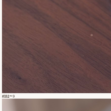
#
332
9