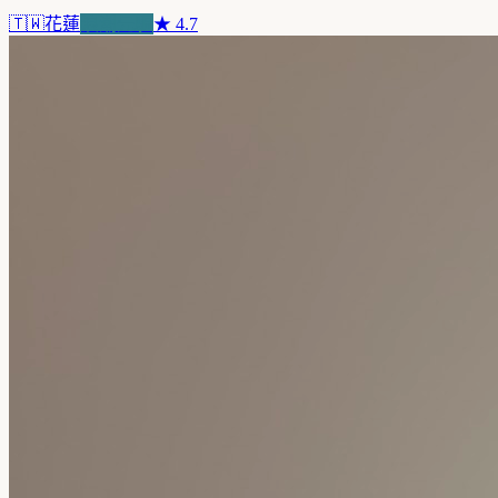
🇹🇼
花蓮
浪潮先驅
★
4.7