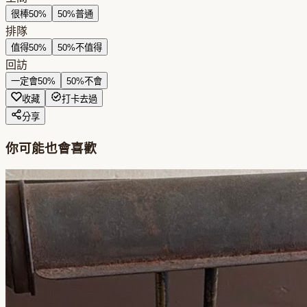
很棒
50
%
50
%
普通
排隊
值得
50
%
50
%
不值得
回訪
一定會
50
%
50
%
不會
收藏
打卡去過
分享
你可能也會喜歡