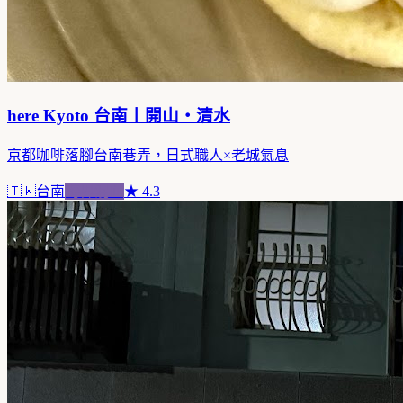
here Kyoto 台南丨開山・清水
京都咖啡落腳台南巷弄，日式職人×老城氣息
🇹🇼
台南
跨界混血
★
4.3