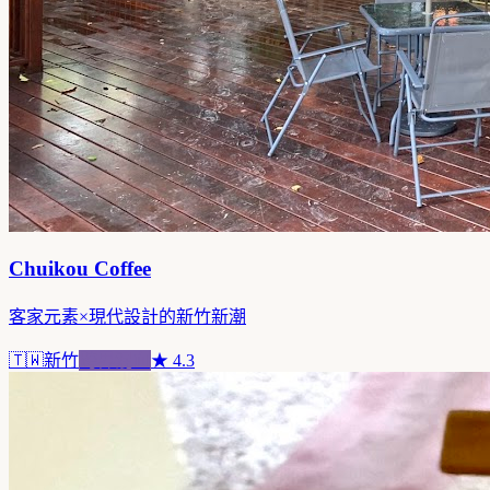
Chuikou Coffee
客家元素×現代設計的新竹新潮
🇹🇼
新竹
跨界混血
★
4.3