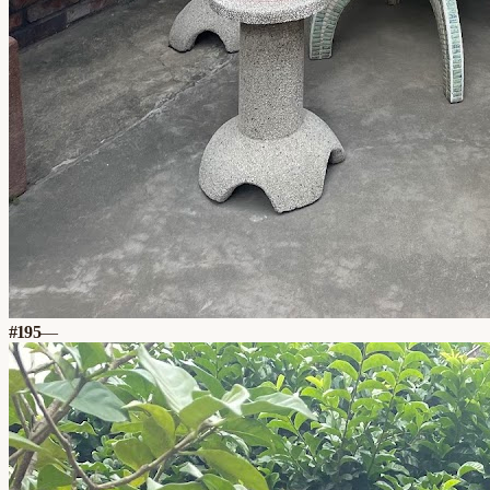
#
195
—