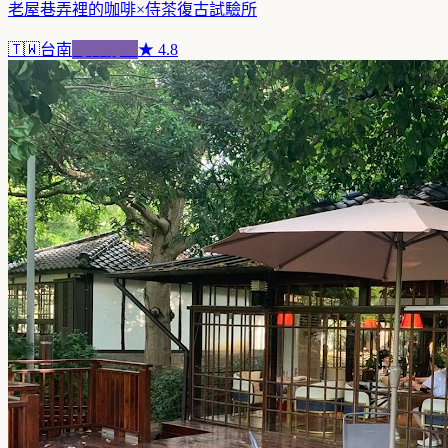
老屋巷弄裡的咖啡×侍茶復古試驗所
🇹🇼
台南
跨界混血
★
4.8