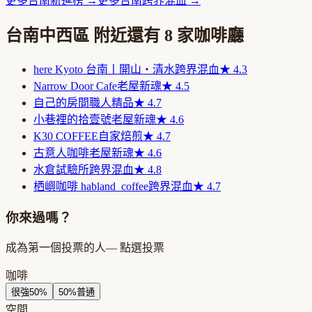
更多
台南
新進榜
→
更多
台南
跨界混血
→
台南中西區
附近還有
8
家咖啡廳
here Kyoto 台南丨開山・清水
跨界混血
★
4.3
Narrow Door Cafe
老屋新魂
★
4.5
自己的房間
職人精品
★
4.7
小巷裡的拾壹號
老屋新魂
★
4.6
K30 COFFEE
自家焙煎
★
4.7
古意人咖啡
老屋新魂
★
4.6
水倉試驗所
跨界混血
★
4.8
栖嶼咖啡 habland_coffee
跨界混血
★
4.7
你來過嗎？
成為第一個投票的人
— 點選投票
咖啡
很強
50
%
50
%
普通
空間