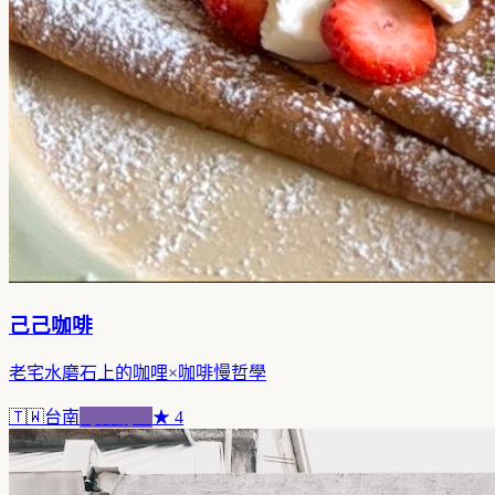
己己咖啡
老宅水磨石上的咖哩×咖啡慢哲學
🇹🇼
台南
跨界混血
★
4