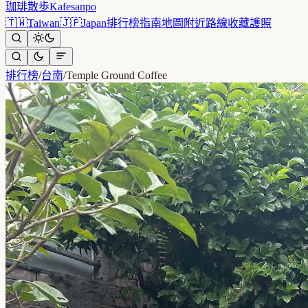
珈琲散歩
Kafesanpo
🇹🇼
Taiwan
🇯🇵
Japan
排行榜
指南
地圖
附近
路線
收藏
護照
排行榜
/
台南
/
Temple Ground Coffee