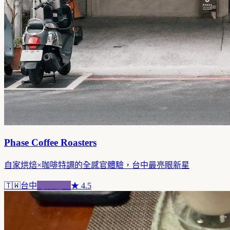
Phase Coffee Roasters
自家烘焙×咖啡特調的全感官體驗，台中最亮眼新星
🇹🇼
台中
跨界混血
★
4.5