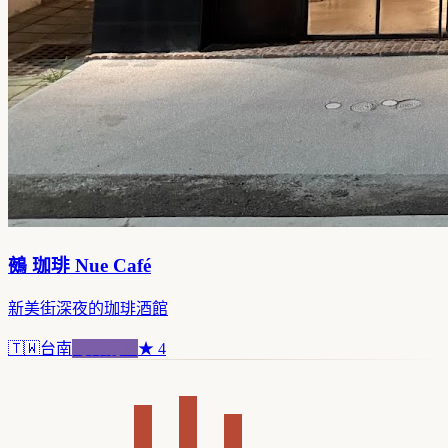
鵺 珈琲 Nue Café
新美街深夜的珈琲酒館
🇹🇼
台南
跨界混血
★
4