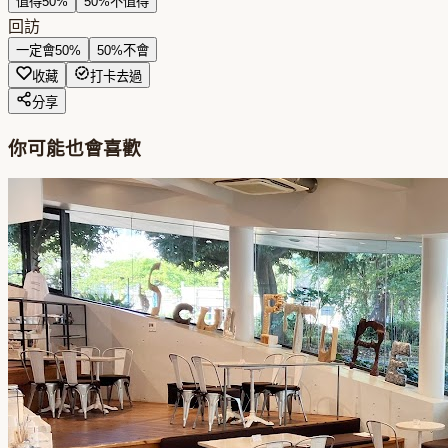
值得
50
%
50
%
不值得
回訪
一定會
50
%
50
%
不會
收藏
打卡去過
分享
你可能也會喜歡