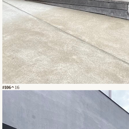
#
106
16