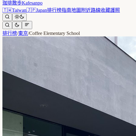
珈琲散歩
Kafesanpo
🇹🇼
Taiwan
🇯🇵
Japan
排行榜
指南
地圖
附近
路線
收藏
護照
排行榜
/
東京
/
Coffee Elementary School