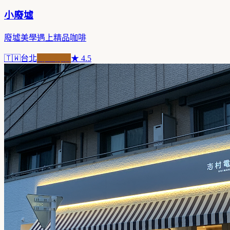
小廢墟
廢墟美學遇上精品咖啡
🇹🇼
台北
職人精品
★
4.5