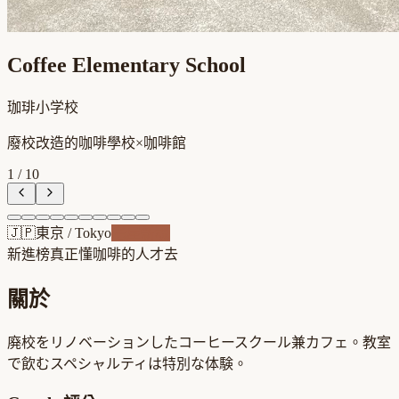
Coffee Elementary School
珈琲小学校
廢校改造的咖啡學校×咖啡館
1
/
10
🇯🇵
東京
/
Tokyo
老屋新魂
新進榜
真正懂咖啡的人才去
關於
廃校をリノベーションしたコーヒースクール兼カフェ。教室
で飲むスペシャルティは特別な体験。