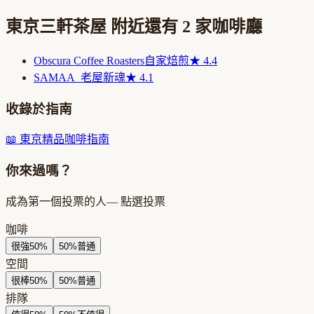
東京三軒茶屋
附近還有
2
家咖啡廳
Obscura Coffee Roasters
自家焙煎
★
4.4
SAMAA_
老屋新魂
★
4.1
收錄於指南
📖
東京精品咖啡指南
你來過嗎？
成為第一個投票的人
— 點選投票
咖啡
很強
50
%
50
%
普通
空間
很棒
50
%
50
%
普通
排隊