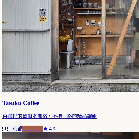
Tasuku Coffee
京都裡的墨爾本風格，不拘一格的精品體驗
🇯🇵
京都
老屋新魂
★
4.9