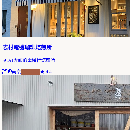
志村電機珈琲焙煎所
SCAJ大師的電機行焙煎所
🇯🇵
東京
老屋新魂
★
4.4