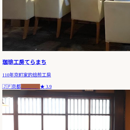
珈琲工房てらまち
110年京町家的焙煎工房
🇯🇵
京都
老屋新魂
★
3.9