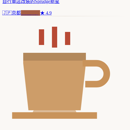
自行車店改裝的Sprudge新星
🇯🇵
京都
老屋新魂
★
4.9