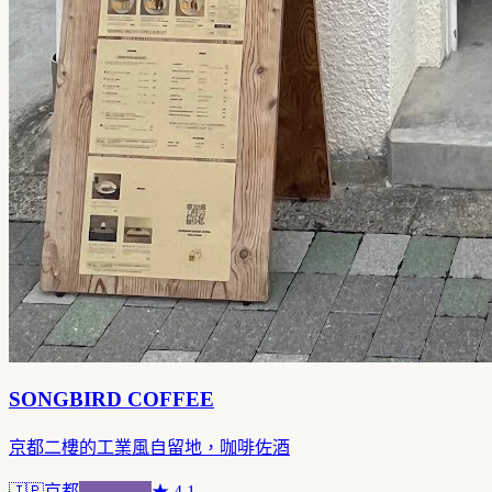
SONGBIRD COFFEE
京都二樓的工業風自留地，咖啡佐酒
🇯🇵
京都
跨界混血
★
4.1