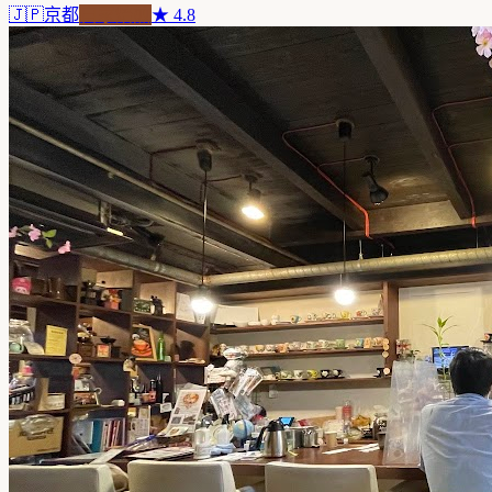
🇯🇵
京都
自家焙煎
★
4.8