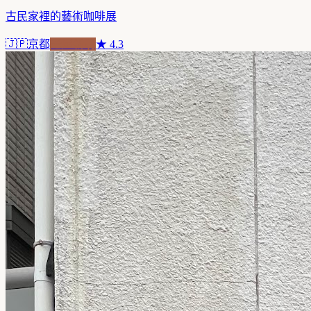
古民家裡的藝術咖啡展
🇯🇵
京都
老屋新魂
★
4.3