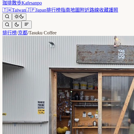
珈琲散歩
Kafesanpo
🇹🇼
Taiwan
🇯🇵
Japan
排行榜
指南
地圖
附近
路線
收藏
護照
排行榜
/
京都
/
Tasuku Coffee