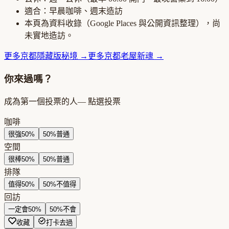
適合：
早晨咖啡、週末造訪
本頁為資料收錄（Google Places 與公開資訊整理），尚
未實地造訪。
更多
京都
隱藏版秘境
→
更多
京都
老屋新魂
→
你來過嗎？
成為第一個投票的人
— 點選投票
咖啡
很強
50
%
50
%
普通
空間
很棒
50
%
50
%
普通
排隊
值得
50
%
50
%
不值得
回訪
一定會
50
%
50
%
不會
收藏
打卡去過