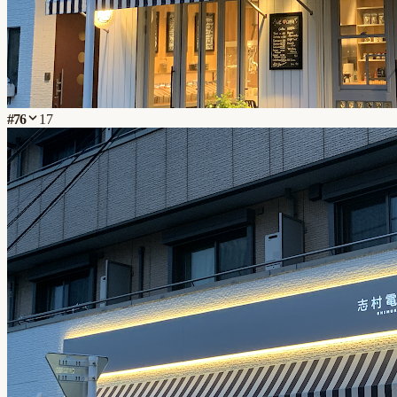
#
76
17