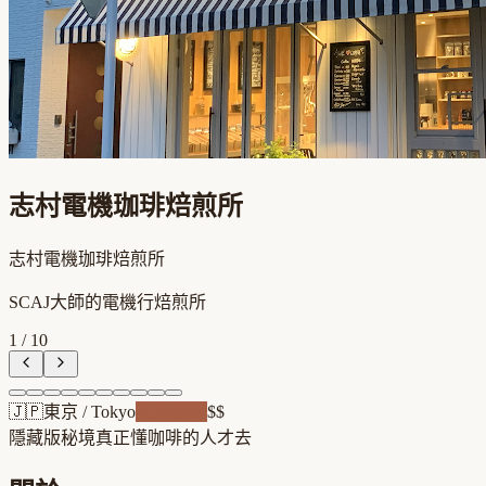
志村電機珈琲焙煎所
志村電機珈琲焙煎所
SCAJ大師的電機行焙煎所
1
/
10
🇯🇵
東京
/
Tokyo
老屋新魂
$$
隱藏版秘境
真正懂咖啡的人才去