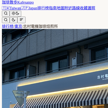
珈琲散歩
Kafesanpo
🇹🇼
Taiwan
🇯🇵
Japan
排行榜
指南
地圖
附近
路線
收藏
護照
排行榜
/
東京
/
志村電機珈琲焙煎所