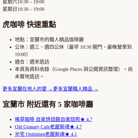
星期六
10:30 – 19:00
星期日
10:30 – 19:00
虎咖啡
快速重點
地點：
宜蘭市
的
職人精品咖啡廳
公休：
週三、週四公休
（最早
10:30
開門、最晚營業到
19:00
）
適合：
週末造訪
本頁為資料收錄（Google Places 與公開資訊整理），尚
未實地造訪。
更多
宜蘭
在地人的愛
→
更多
宜蘭
職人精品
→
宜蘭市
附近還有
5
家咖啡廳
鳴草咖啡 自家烘焙館
自家焙煎
★
4.7
Old Granary Cafe
老屋新魂
★
4.7
光宅 Optimism
老屋新魂
★
4.1