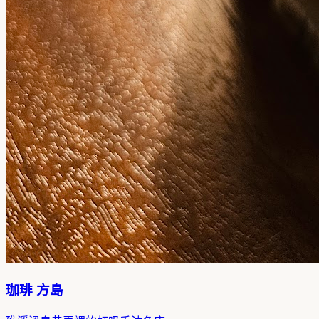
珈琲 方島