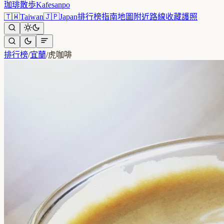
珈琲散歩
Kafesanpo
🇹🇼
Taiwan
🇯🇵
Japan
排行榜
指南
地圖
附近
路線
收藏
護照
排行榜
/
宜蘭
/
虎咖啡