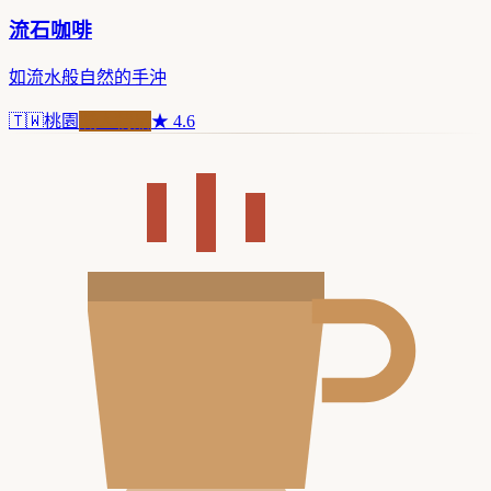
流石咖啡
如流水般自然的手沖
🇹🇼
桃園
職人精品
★
4.6