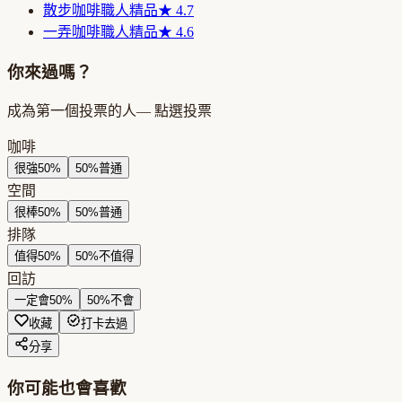
散步咖啡
職人精品
★
4.7
一弄咖啡
職人精品
★
4.6
你來過嗎？
成為第一個投票的人
— 點選投票
咖啡
很強
50
%
50
%
普通
空間
很棒
50
%
50
%
普通
排隊
值得
50
%
50
%
不值得
回訪
一定會
50
%
50
%
不會
收藏
打卡去過
分享
你可能也會喜歡