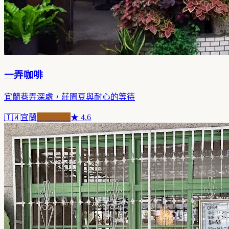
一弄咖啡
宜蘭巷弄深處，莊園豆與耐心的等待
🇹🇼
宜蘭
職人精品
★
4.6