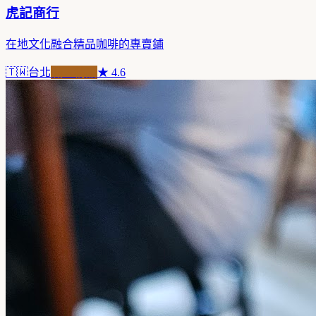
虎記商行
在地文化融合精品咖啡的專賣鋪
🇹🇼
台北
職人精品
★
4.6