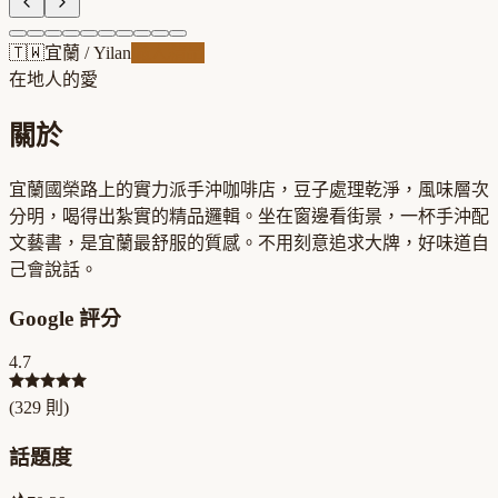
🇹🇼
宜蘭
/
Yilan
職人精品
在地人的愛
關於
宜蘭國榮路上的實力派手沖咖啡店，豆子處理乾淨，風味層次
分明，喝得出紮實的精品邏輯。坐在窗邊看街景，一杯手沖配
文藝書，是宜蘭最舒服的質感。不用刻意追求大牌，好味道自
己會說話。
Google 評分
4.7
(
329
則)
話題度