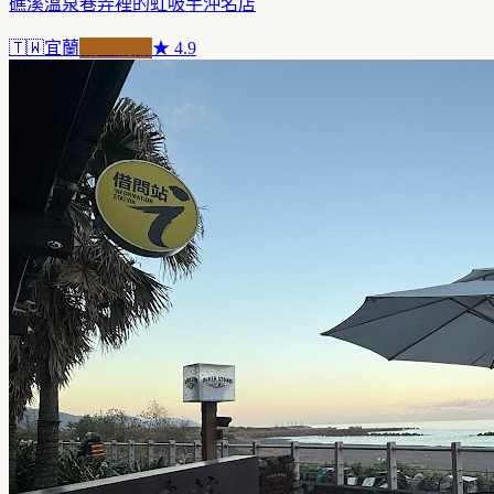
礁溪溫泉巷弄裡的虹吸手沖名店
🇹🇼
宜蘭
職人精品
★
4.9