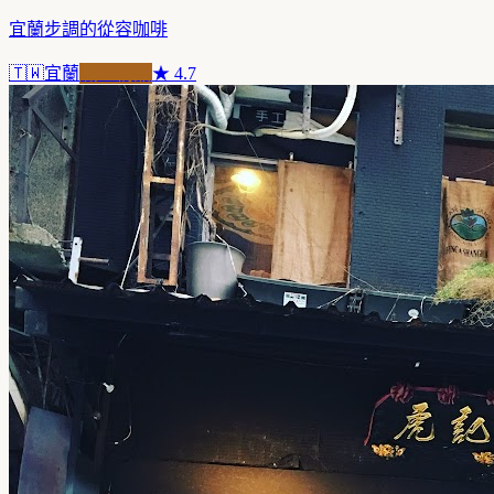
宜蘭步調的從容咖啡
🇹🇼
宜蘭
職人精品
★
4.7