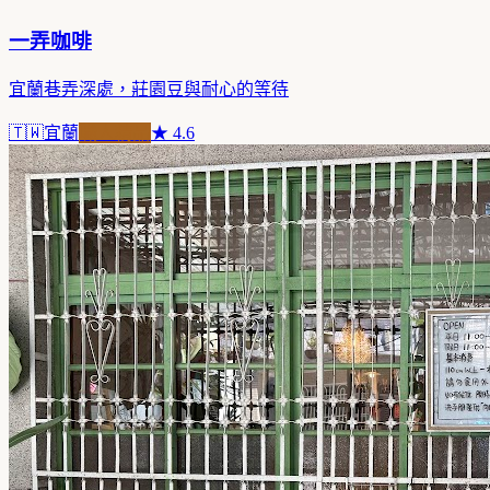
一弄咖啡
宜蘭巷弄深處，莊園豆與耐心的等待
🇹🇼
宜蘭
職人精品
★
4.6