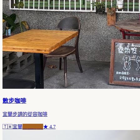
散步咖啡
宜蘭步調的從容咖啡
🇹🇼
宜蘭
職人精品
★
4.7