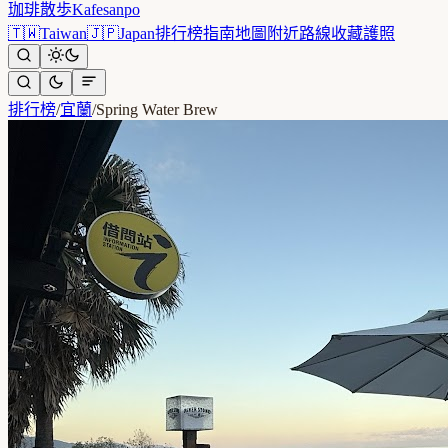
珈琲散歩
Kafesanpo
🇹🇼
Taiwan
🇯🇵
Japan
排行榜
指南
地圖
附近
路線
收藏
護照
排行榜
/
宜蘭
/
Spring Water Brew