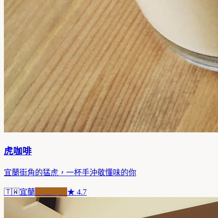
虎咖啡
宜蘭街角的猛虎，一杯手沖敬懂味的你
🇹🇼
宜蘭
職人精品
★
4.7