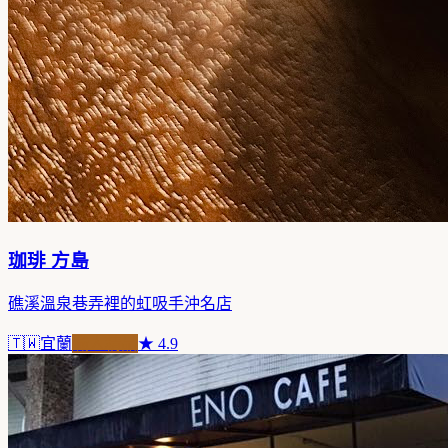
珈琲 方島
礁溪溫泉巷弄裡的虹吸手沖名店
🇹🇼
宜蘭
職人精品
★
4.9