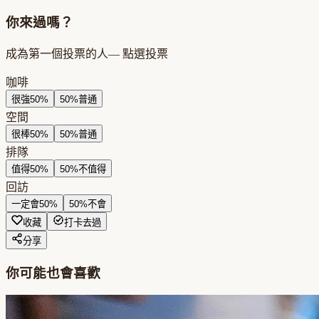
你來過嗎？
成為第一個投票的人
— 點選投票
咖啡
很強
50
%
50
%
普通
空間
很棒
50
%
50
%
普通
排隊
值得
50
%
50
%
不值得
回訪
一定會
50
%
50
%
不會
收藏
打卡去過
分享
你可能也會喜歡