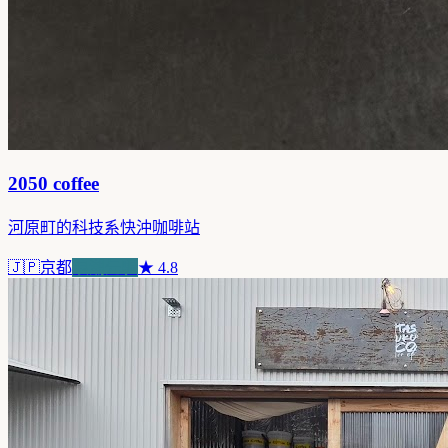
2050 coffee
河原町的科技系快沖咖啡站
🇯🇵
京都
浪潮先驅
★
4.8