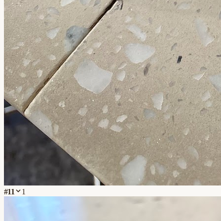
#
11
1