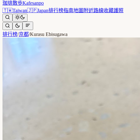
珈琲散歩
Kafesanpo
🇹🇼
Taiwan
🇯🇵
Japan
排行榜
指南
地圖
附近
路線
收藏
護照
排行榜
/
京都
/
Kurasu Ebisugawa