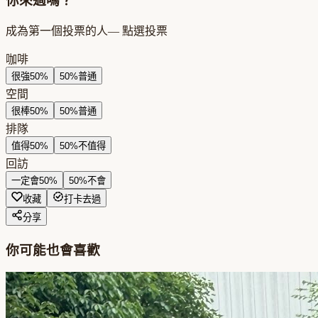
你來過嗎？
成為第一個投票的人
— 點選投票
咖啡
很強
50
%
50
%
普通
空間
很棒
50
%
50
%
普通
排隊
值得
50
%
50
%
不值得
回訪
一定會
50
%
50
%
不會
收藏
打卡去過
分享
你可能也會喜歡