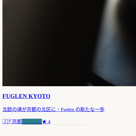
FUGLEN KYOTO
北欧の魂が京都の北区に、Fuglen の新たな一歩
🇯🇵
京都
浪潮先驅
★
4