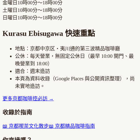
金曜日
10時00分～18時00分
土曜日
10時00分～18時00分
日曜日
10時00分～18時00分
Kurasu Ebisugawa
快速重點
地點：
京都中京区・夷川通
的
第三波精品咖啡廳
公休：
每天營業，無固定公休日
（最早
10:00
開門、最
晚營業到
18:00
）
適合：
週末造訪
本頁為資料收錄（Google Places 與公開資訊整理），尚
未實地造訪。
更多
京都
咖啡控必訪
→
收錄於指南
📖
京都喫茶文化散步
📖
京都精品咖啡指南