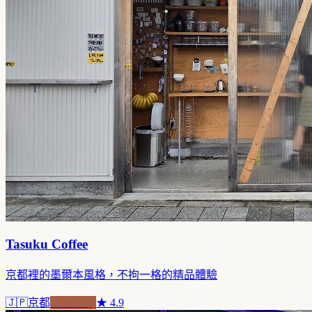
Tasuku Coffee
京都裡的墨爾本風格，不拘一格的精品體驗
🇯🇵
京都
老屋新魂
★
4.9