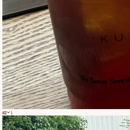
#
2
1