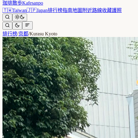
珈琲散歩
Kafesanpo
🇹🇼
Taiwan
🇯🇵
Japan
排行榜
指南
地圖
附近
路線
收藏
護照
排行榜
/
京都
/
Kurasu Kyoto