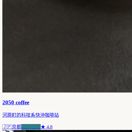
2050 coffee
河原町的科技系快沖咖啡站
🇯🇵
京都
浪潮先驅
★
4.8