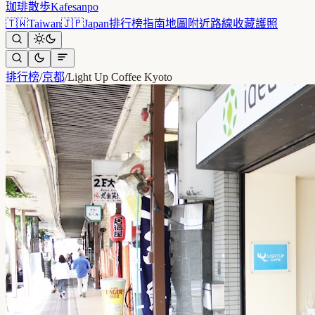
珈琲散歩
Kafesanpo
🇹🇼
Taiwan
🇯🇵
Japan
排行榜
指南
地圖
附近
路線
收藏
護照
排行榜
/
京都
/
Light Up Coffee Kyoto