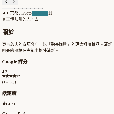
🇯🇵
京都
/
Kyoto
浪潮先驅
$$
真正懂咖啡的人才去
關於
東京名店的京都分店，以「點亮咖啡」的理念推廣精品。清新
明亮的風格在古都中格外清新。
Google 評分
4.2
(
128
則)
話題度
64.21