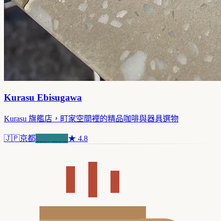
Kurasu Ebisugawa
Kurasu 旗艦店，町家空間裡的精品咖啡與器具選物
🇯🇵
京都
浪潮先驅
★
4.8