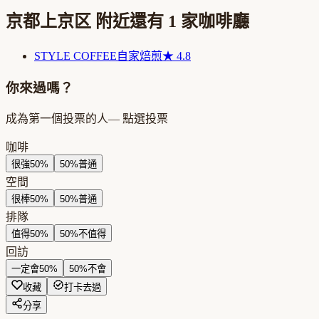
京都上京区
附近還有
1
家咖啡廳
STYLE COFFEE
自家焙煎
★
4.8
你來過嗎？
成為第一個投票的人
— 點選投票
咖啡
很強
50
%
50
%
普通
空間
很棒
50
%
50
%
普通
排隊
值得
50
%
50
%
不值得
回訪
一定會
50
%
50
%
不會
收藏
打卡去過
分享