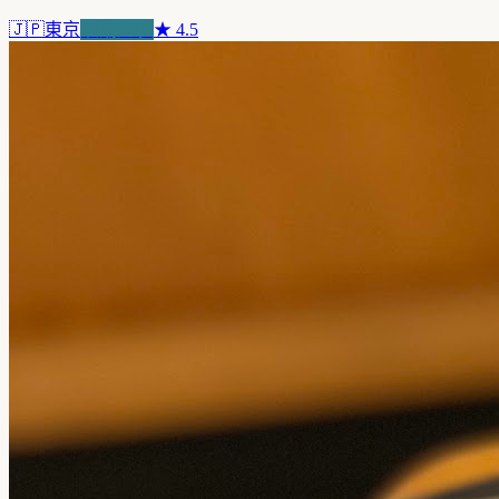
🇯🇵
東京
浪潮先驅
★
4.5