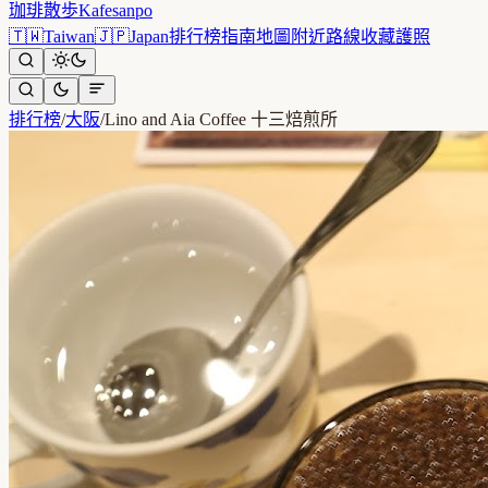
珈琲散歩
Kafesanpo
🇹🇼
Taiwan
🇯🇵
Japan
排行榜
指南
地圖
附近
路線
收藏
護照
排行榜
/
大阪
/
Lino and Aia Coffee 十三焙煎所