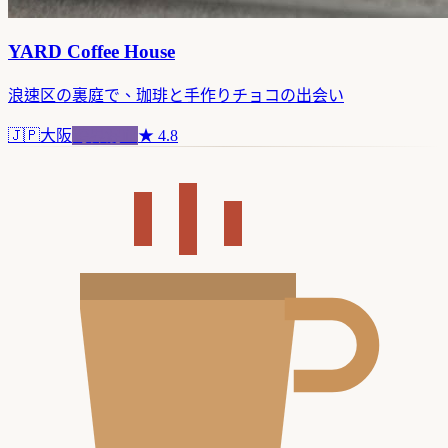
YARD Coffee House
浪速区の裏庭で、珈琲と手作りチョコの出会い
🇯🇵
大阪
跨界混血
★
4.8