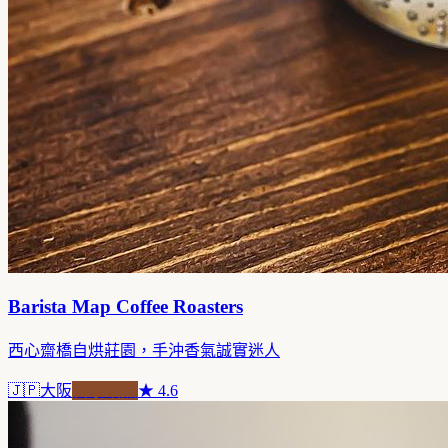
Barista Map Coffee Roasters
西心齋橋自烘莊園，手沖香氣誠實迷人
🇯🇵
大阪
自家焙煎
★
4.6