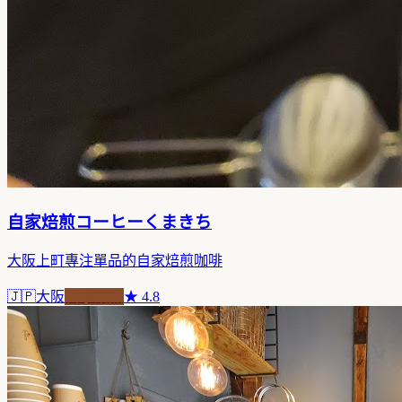
自家焙煎コーヒーくまきち
大阪上町專注單品的自家焙煎咖啡
🇯🇵
大阪
自家焙煎
★
4.8