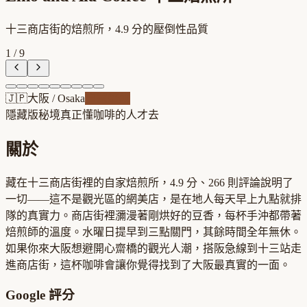
十三商店街的焙煎所，4.9 分的壓倒性品質
1
/
9
🇯🇵
大阪
/
Osaka
自家焙煎
隱藏版秘境
真正懂咖啡的人才去
關於
藏在十三商店街裡的自家焙煎所，4.9 分、266 則評論說明了
一切——這不是觀光區的網美店，是在地人每天早上九點就排
隊的真實力。商店街裡瀰漫著剛烘好的豆香，每杯手沖都帶著
焙煎師的溫度。水曜日提早到三點關門，其餘時間全年無休。
如果你來大阪想避開心齋橋的觀光人潮，搭阪急線到十三站走
進商店街，這杯咖啡會讓你覺得找到了大阪最真實的一面。
Google 評分