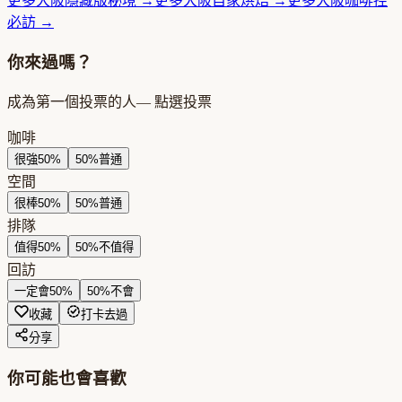
更多
大阪
隱藏版秘境
→
更多
大阪
自家烘焙
→
更多
大阪
咖啡控
必訪
→
你來過嗎？
成為第一個投票的人
— 點選投票
咖啡
很強
50
%
50
%
普通
空間
很棒
50
%
50
%
普通
排隊
值得
50
%
50
%
不值得
回訪
一定會
50
%
50
%
不會
收藏
打卡去過
分享
你可能也會喜歡