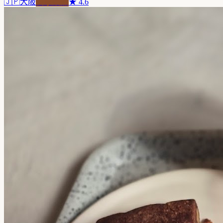
🇯🇵
大阪
自家焙煎
★
4.6