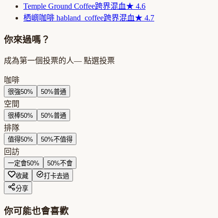
Temple Ground Coffee
跨界混血
★
4.6
栖嶼咖啡 habland_coffee
跨界混血
★
4.7
你來過嗎？
成為第一個投票的人
— 點選投票
咖啡
很強
50
%
50
%
普通
空間
很棒
50
%
50
%
普通
排隊
值得
50
%
50
%
不值得
回訪
一定會
50
%
50
%
不會
收藏
打卡去過
分享
你可能也會喜歡