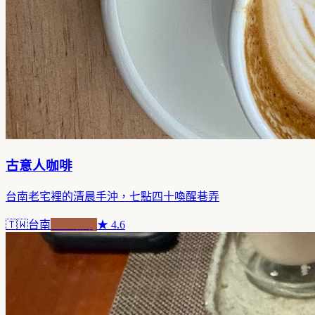
古意人咖啡
台南老宅裡的清晨手沖，七點四十喚醒巷弄
🇹🇼
台南
老屋新魂
★
4.6