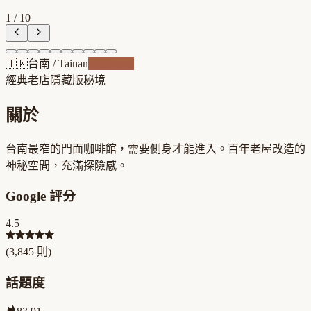
1
/
10
🇹🇼
台南
/
Tainan
老屋新魂
經典老店
隱藏版秘境
關於
台南最窄的門面咖啡館，需要側身才能進入。百年老屋改造的
神秘空間，充滿探險感。
Google 評分
4.5
(
3,845
則)
話題度