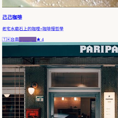
己己咖啡
老宅水磨石上的咖哩×咖啡慢哲學
🇹🇼
台南
跨界混血
★
4