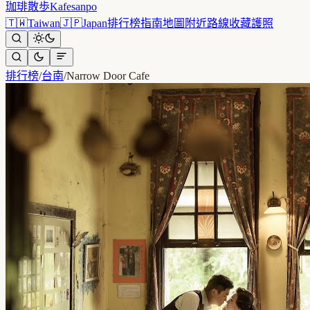
珈琲散歩
Kafesanpo
🇹🇼
Taiwan
🇯🇵
Japan
排行榜
指南
地圖
附近
路線
收藏
護照
排行榜
/
台南
/
Narrow Door Cafe