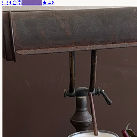
🇹🇼
台南
跨界混血
★
4.8