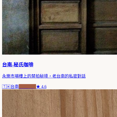
台南-秘氏咖啡
永樂市場樓上的禁拍秘境，老台南的私密對話
🇹🇼
台南
老屋新魂
★
4.6