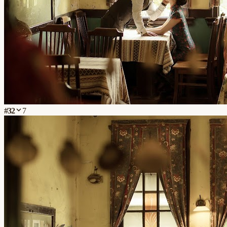
#
32
7