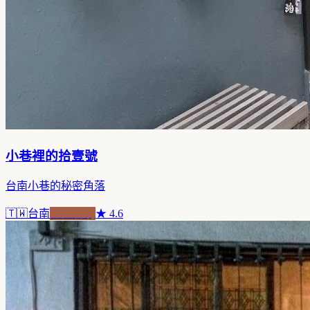
小巷裡的拾壹號
台南小巷的秘密角落
🇹🇼
台南
老屋新魂
★
4.6