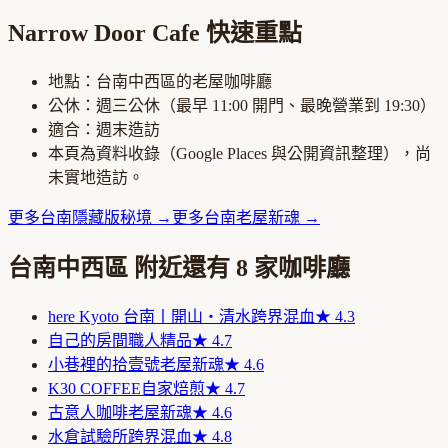
Narrow Door Cafe
快速重點
地點：
台南中西區
的
老屋咖啡廳
公休：
週三公休
（最早
11:00
開門、最晚營業到
19:30
）
適合：
週末造訪
本頁為資料收錄（Google Places 與公開資訊整理），尚
未實地造訪。
更多
台南
隱藏版秘境
→
更多
台南
老屋新魂
→
台南中西區
附近還有
8
家咖啡廳
here Kyoto 台南丨開山・清水
跨界混血
★
4.3
自己的房間
職人精品
★
4.7
小巷裡的拾壹號
老屋新魂
★
4.6
K30 COFFEE
自家焙煎
★
4.7
古意人咖啡
老屋新魂
★
4.6
水倉試驗所
跨界混血
★
4.8