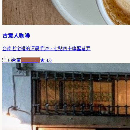
古意人咖啡
台南老宅裡的清晨手沖，七點四十喚醒巷弄
🇹🇼
台南
老屋新魂
★
4.6