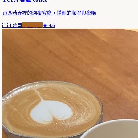
東區巷弄裡的深夜客廳，懂你的咖啡與夜晚
🇹🇼
台南
職人精品
★
4.6