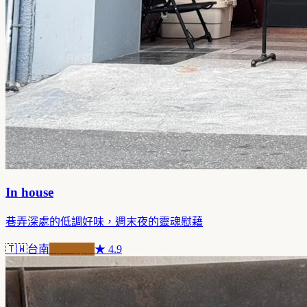
In house
巷弄深處的低調好味，週末夜的靈魂慰藉
🇹🇼
台南
職人精品
★
4.9