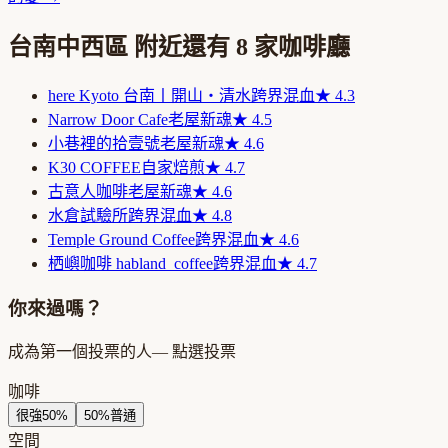
台南中西區
附近還有
8
家咖啡廳
here Kyoto 台南丨開山・清水
跨界混血
★
4.3
Narrow Door Cafe
老屋新魂
★
4.5
小巷裡的拾壹號
老屋新魂
★
4.6
K30 COFFEE
自家焙煎
★
4.7
古意人咖啡
老屋新魂
★
4.6
水倉試驗所
跨界混血
★
4.8
Temple Ground Coffee
跨界混血
★
4.6
栖嶼咖啡 habland_coffee
跨界混血
★
4.7
你來過嗎？
成為第一個投票的人
— 點選投票
咖啡
很強
50
%
50
%
普通
空間