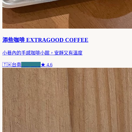
添些咖啡 EXTRAGOOD COFFEE
小巷內的手感咖啡小館，安靜又有溫度
🇹🇼
台南
浪潮先驅
★
4.6