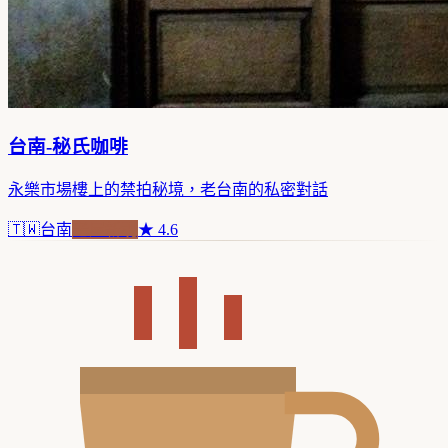
台南-秘氏咖啡
永樂市場樓上的禁拍秘境，老台南的私密對話
🇹🇼
台南
老屋新魂
★
4.6