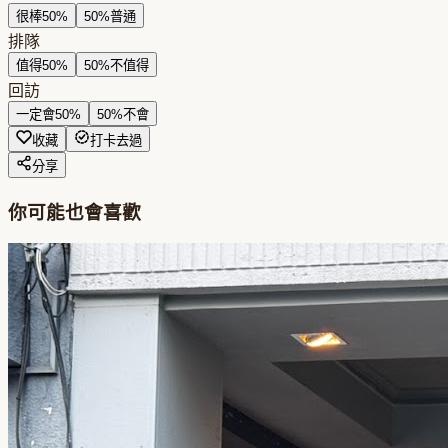
很棒
50
%
50
%
普通
排隊
值得
50
%
50
%
不值得
回訪
一定會
50
%
50
%
不會
收藏
打卡去過
分享
你可能也會喜歡