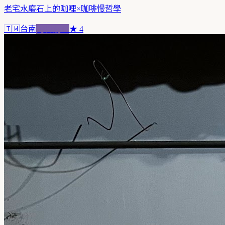
老宅水磨石上的咖哩×咖啡慢哲學
🇹🇼
台南
跨界混血
★
4