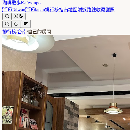
珈琲散歩
Kafesanpo
🇹🇼
Taiwan
🇯🇵
Japan
排行榜
指南
地圖
附近
路線
收藏
護照
排行榜
/
台南
/
自己的房間