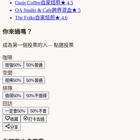
Oasis Coffee
自家焙煎
★
4.5
OA Studio & Cafe
跨界混血
★
5
The Folks
自家焙煎
★
4.6
你來過嗎？
成為第一個投票的人
— 點選投票
咖啡
很強
50
%
50
%
普通
空間
很棒
50
%
50
%
普通
排隊
值得
50
%
50
%
不值得
回訪
一定會
50
%
50
%
不會
收藏
打卡去過
分享