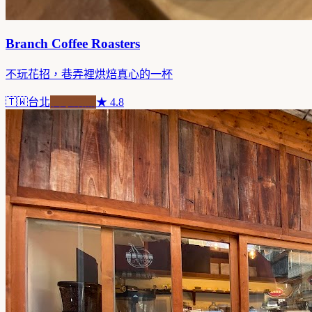
Branch Coffee Roasters
不玩花招，巷弄裡烘焙真心的一杯
🇹🇼
台北
自家焙煎
★
4.8