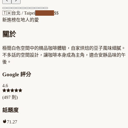
🇹🇼
台北
/
Taipei
自家焙煎
$$
新進榜
在地人的愛
關於
極簡白色空間中的精品咖啡體驗，自家烘焙的豆子風味細膩。
不多話的空間設計，讓咖啡本身成為主角，適合安靜品味的午
後。
Google 評分
4.6
(
497
則)
話題度
71.27