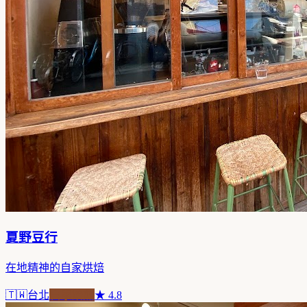
夏野豆行
在地精神的自家烘焙
🇹🇼
台北
自家焙煎
★
4.8