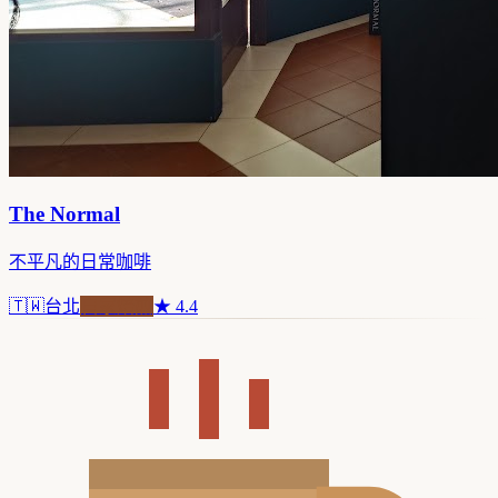
The Normal
不平凡的日常咖啡
🇹🇼
台北
自家焙煎
★
4.4