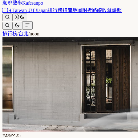
珈琲散歩
Kafesanpo
🇹🇼
Taiwan
🇯🇵
Japan
排行榜
指南
地圖
附近
路線
收藏
護照
排行榜
/
台北
/
noon
#
279
25