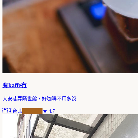
有kaffe冇
大安巷弄隱世館，好咖啡不用多說
🇹🇼
台北
職人精品
★
4.7