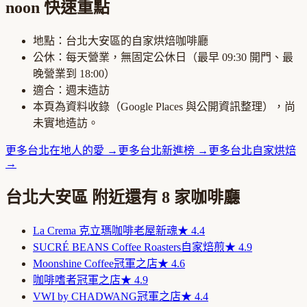
noon
快速重點
地點：
台北大安區
的
自家烘焙咖啡廳
公休：
每天營業，無固定公休日
（最早
09:30
開門、最
晚營業到
18:00
）
適合：
週末造訪
本頁為資料收錄（Google Places 與公開資訊整理），尚
未實地造訪。
更多
台北
在地人的愛
→
更多
台北
新進榜
→
更多
台北
自家烘焙
→
台北大安區
附近還有
8
家咖啡廳
La Crema 克立瑪咖啡
老屋新魂
★
4.4
SUCRÉ BEANS Coffee Roasters
自家焙煎
★
4.9
Moonshine Coffee
冠軍之店
★
4.6
咖啡嗜者
冠軍之店
★
4.9
VWI by CHADWANG
冠軍之店
★
4.4