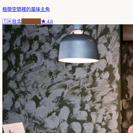
極簡空間裡的風味主角
🇹🇼
台北
自家焙煎
★
4.6