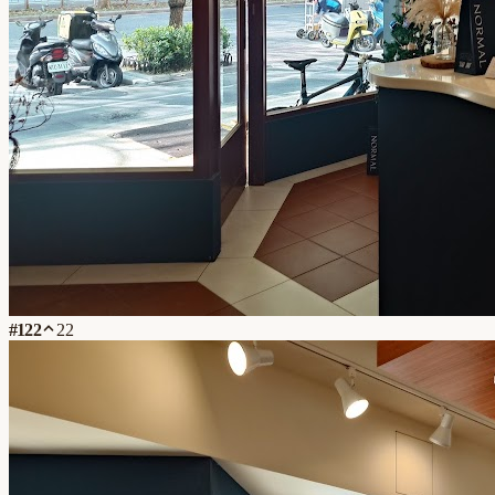
#
122
22