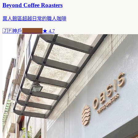
Beyond Coffee Roasters
異人館區超越日常的職人咖啡
🇯🇵
神戶
自家焙煎
★
4.7