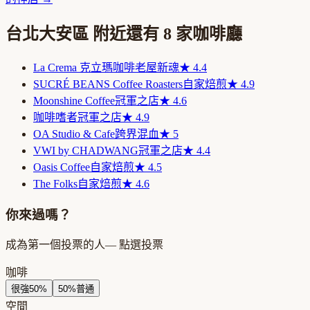
台北大安區
附近還有
8
家咖啡廳
La Crema 克立瑪咖啡
老屋新魂
★
4.4
SUCRÉ BEANS Coffee Roasters
自家焙煎
★
4.9
Moonshine Coffee
冠軍之店
★
4.6
咖啡嗜者
冠軍之店
★
4.9
OA Studio & Cafe
跨界混血
★
5
VWI by CHADWANG
冠軍之店
★
4.4
Oasis Coffee
自家焙煎
★
4.5
The Folks
自家焙煎
★
4.6
你來過嗎？
成為第一個投票的人
— 點選投票
咖啡
很強
50
%
50
%
普通
空間