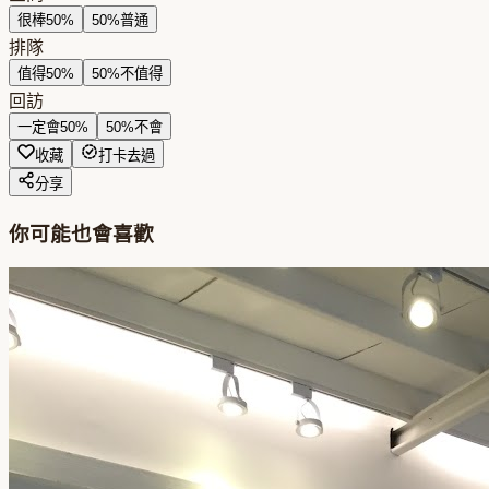
很棒
50
%
50
%
普通
排隊
值得
50
%
50
%
不值得
回訪
一定會
50
%
50
%
不會
收藏
打卡去過
分享
你可能也會喜歡