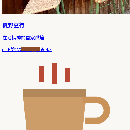
夏野豆行
在地精神的自家烘焙
🇹🇼
台北
自家焙煎
★
4.8