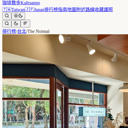
珈琲散歩
Kafesanpo
🇹🇼
Taiwan
🇯🇵
Japan
排行榜
指南
地圖
附近
路線
收藏
護照
排行榜
/
台北
/
The Normal