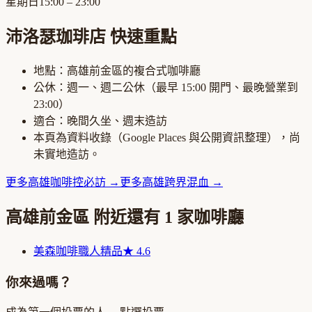
星期日
15:00 – 23:00
沛洛瑟珈琲店
快速重點
地點：
高雄前金區
的
複合式咖啡廳
公休：
週一、週二公休
（最早
15:00
開門、最晚營業到
23:00
）
適合：
晚間久坐、週末造訪
本頁為資料收錄（Google Places 與公開資訊整理），尚
未實地造訪。
更多
高雄
咖啡控必訪
→
更多
高雄
跨界混血
→
高雄前金區
附近還有
1
家咖啡廳
美森咖啡
職人精品
★
4.6
你來過嗎？