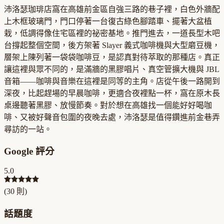
沛洛瑟珈琲店窩在高雄前金區自強三路的巷子裡，白色外牆配
上木框玻璃門，門口停著一台復古綠色腳踏車、擺著大盆植
栽，低調得像住宅區裡的祕密基地。推門進去，一道長型木吧
台撐起整個空間，後方架著 Slayer 義式咖啡機與大型磨豆機，
層架上陳列著一袋袋咖啡豆，是認真對待萃取的那種店。真正
讓這裡與眾不同的，是滿牆的黑膠唱片、真空管擴大機與 JBL
音箱——咖啡與音樂在這裡是同等的主角。店從午後一路開到
深夜，比起趕場的早晨咖啡，更適合夜裡點一杯，窩在原木長
桌邊聽著黑膠、放慢節奏。對於想在高雄找一個能好好喝咖
啡、又被好聲音包圍的夜晚去處，沛洛瑟是值得鑽進前金巷弄
尋訪的一站。
Google 評分
5.0
(
30
則)
話題度