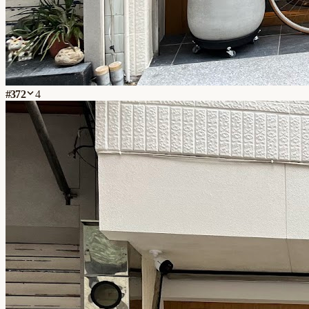
#
372
4