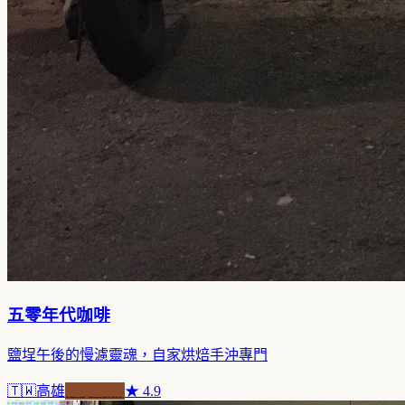
五零年代咖啡
鹽埕午後的慢濾靈魂，自家烘焙手沖專門
🇹🇼
高雄
自家焙煎
★
4.9