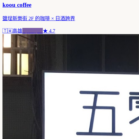
koou coffee
鹽埕新樂街 2F 的咖啡 × 日酒跨界
🇹🇼
高雄
跨界混血
★
4.7