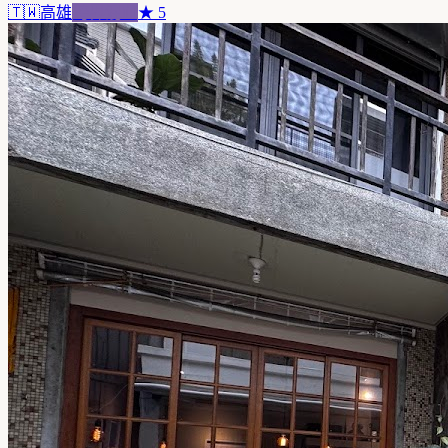
🇹🇼
高雄
跨界混血
★
5