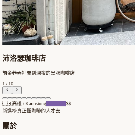
沛洛瑟珈琲店
前金巷弄裡開到深夜的黑膠咖啡店
1
/
10
🇹🇼
高雄
/
Kaohsiung
跨界混血
$$
新進榜
真正懂咖啡的人才去
關於