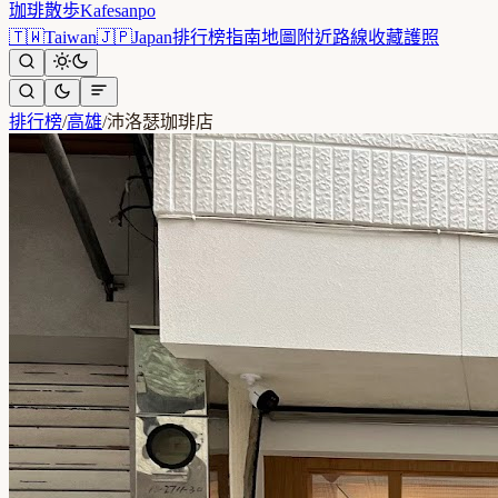
珈琲散歩
Kafesanpo
🇹🇼
Taiwan
🇯🇵
Japan
排行榜
指南
地圖
附近
路線
收藏
護照
排行榜
/
高雄
/
沛洛瑟珈琲店