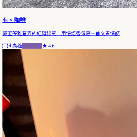
有。咖啡
藏匿苓雅巷弄的紅磚綠意，用慢焙香氛寫一首文青情詩
🇹🇼
高雄
跨界混血
★
4.6