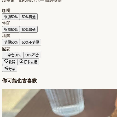
成為第一個投票的人
— 點選投票
咖啡
很強
50
%
50
%
普通
空間
很棒
50
%
50
%
普通
排隊
值得
50
%
50
%
不值得
回訪
一定會
50
%
50
%
不會
收藏
打卡去過
分享
你可能也會喜歡