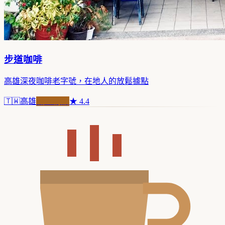
步道咖啡
高雄深夜咖啡老字號，在地人的放鬆據點
🇹🇼
高雄
職人精品
★
4.4