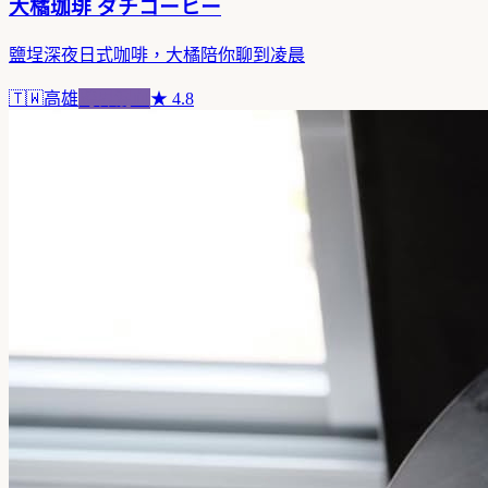
大橘珈琲 ダチコーヒー
鹽埕深夜日式咖啡，大橘陪你聊到凌晨
🇹🇼
高雄
跨界混血
★
4.8