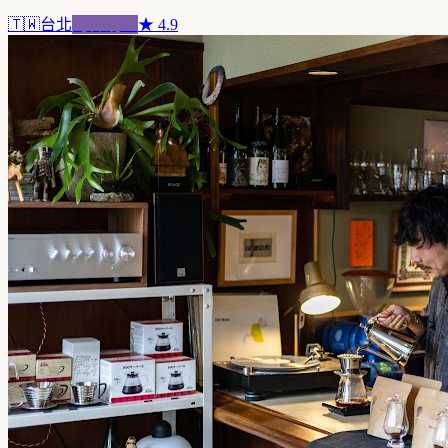
🇹🇼
台北
跨界混血
★
4.9