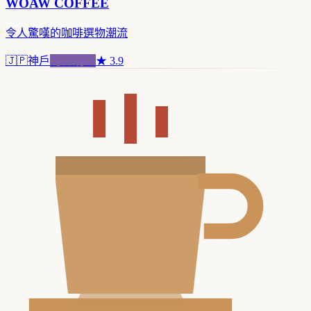
WOAW COFFEE
令人驚嘆的咖啡選物潮流
🇯🇵
神戶
跨界混血
★
3.9