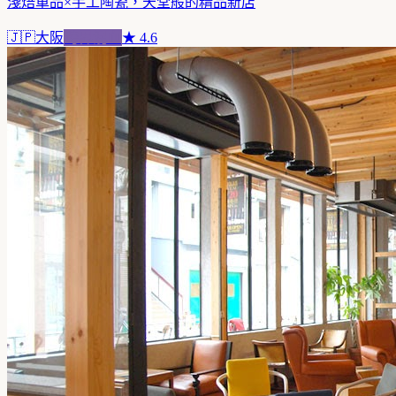
淺焙單品×手工陶瓷，天堂般的精品新店
🇯🇵
大阪
跨界混血
★
4.6