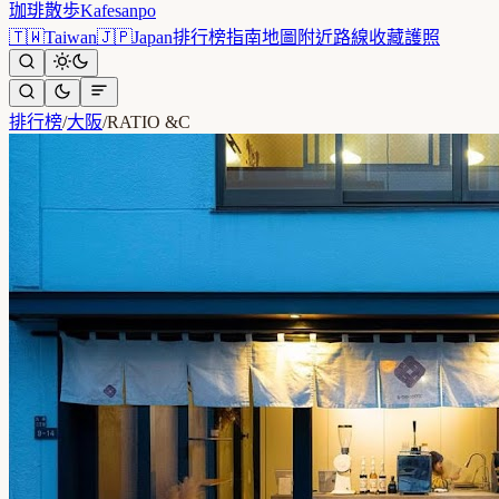
珈琲散歩
Kafesanpo
🇹🇼
Taiwan
🇯🇵
Japan
排行榜
指南
地圖
附近
路線
收藏
護照
排行榜
/
大阪
/
RATIO &C