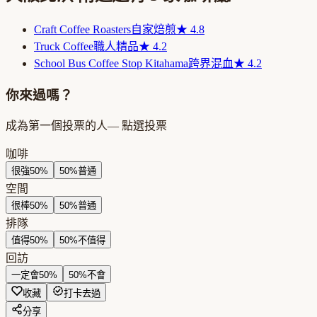
Craft Coffee Roasters
自家焙煎
★
4.8
Truck Coffee
職人精品
★
4.2
School Bus Coffee Stop Kitahama
跨界混血
★
4.2
你來過嗎？
成為第一個投票的人
— 點選投票
咖啡
很強
50
%
50
%
普通
空間
很棒
50
%
50
%
普通
排隊
值得
50
%
50
%
不值得
回訪
一定會
50
%
50
%
不會
收藏
打卡去過
分享