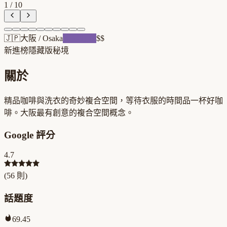
1
/
10
🇯🇵
大阪
/
Osaka
跨界混血
$$
新進榜
隱藏版秘境
關於
精品咖啡與洗衣的奇妙複合空間，等待衣服的時間品一杯好咖
啡。大阪最有創意的複合空間概念。
Google 評分
4.7
(
56
則)
話題度
69.45