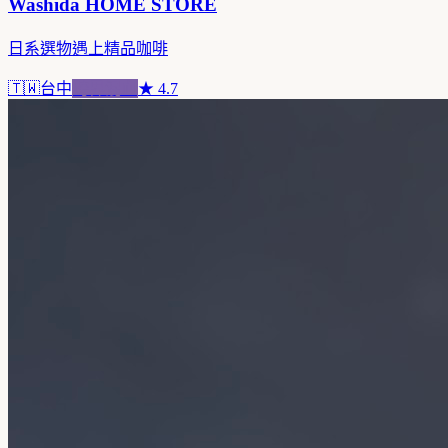
Washida HOME STORE
日系選物遇上精品咖啡
🇹🇼
台中
跨界混血
★
4.7