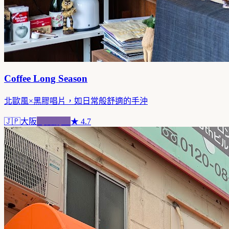
Coffee Long Season
北歐風×黑膠唱片，如日常般舒適的手沖
🇯🇵
大阪
跨界混血
★
4.7