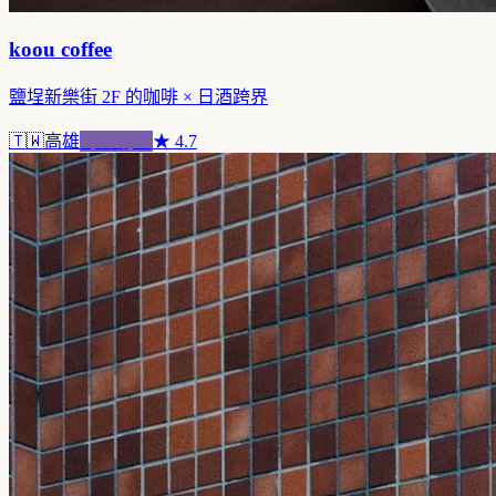
koou coffee
鹽埕新樂街 2F 的咖啡 × 日酒跨界
🇹🇼
高雄
跨界混血
★
4.7