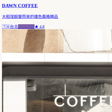
DAWN COFFEE
大稻埕蛻變而來的撞色風格精品
🇹🇼
台北
跨界混血
★
4.8