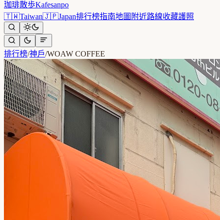
珈琲散歩
Kafesanpo
🇹🇼
Taiwan
🇯🇵
Japan
排行榜
指南
地圖
附近
路線
收藏
護照
排行榜
/
神戶
/
WOAW COFFEE