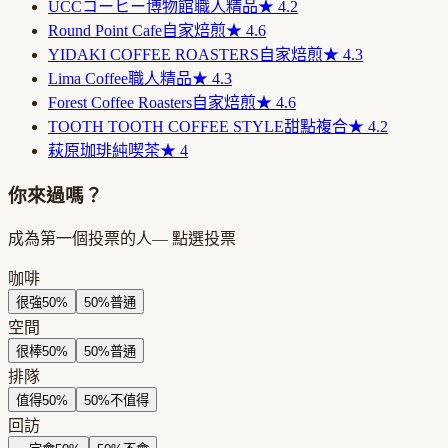
UCCコーヒー博物館
職人精品
★
4.2
Round Point Cafe
自家焙煎
★
4.6
YIDAKI COFFEE ROASTERS
自家焙煎
★
4.3
Lima Coffee
職人精品
★
4.3
Forest Coffee Roasters
自家焙煎
★
4.6
TOOTH TOOTH COFFEE STYLE
甜點複合
★
4.2
萩原珈琲
純喫茶
★
4
你來過嗎？
成為第一個投票的人
— 點選投票
咖啡
很強
50
%
50
%
普通
空間
很棒
50
%
50
%
普通
排隊
值得
50
%
50
%
不值得
回訪