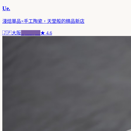
Ue.
淺焙單品×手工陶瓷，天堂般的精品新店
🇯🇵
大阪
跨界混血
★
4.6