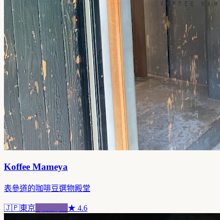
Koffee Mameya
表參道的咖啡豆選物殿堂
🇯🇵
東京
跨界混血
★
4.6