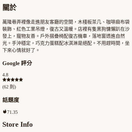
關於
萬隆巷弄裡像走進朋友客廳的空間，木棧板茶几、咖啡麻布袋
裝飾、紅色工業吊燈，復古又溫暖。店裡有隻黑狗慵懶趴在沙
發上，寵物友善。戶外摺疊椅配復古機車，落地窗透進自然
光。手沖穩定，巧克力蛋糕配冰淇淋是絕配。不用趕時間，坐
下來心情就好了。
Google 評分
4.8
(
62
則)
話題度
71.35
Store Info