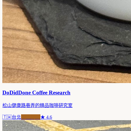
DoDidDone Coffee Research
松山健康路巷弄的精品咖啡研究室
🇹🇼
台北
職人精品
★
4.6