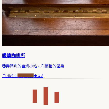
暖嶼咖啡所
巷弄轉角的自烘小站，布簾後的溫柔
🇹🇼
台北
自家焙煎
★
4.8