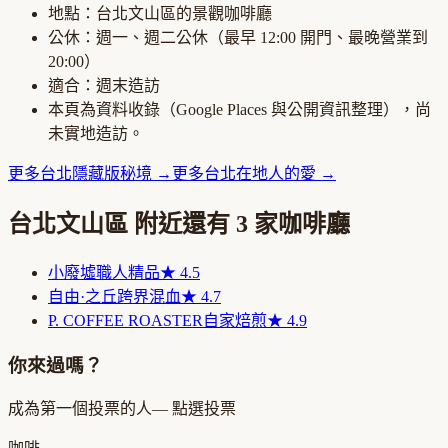
地點：
台北文山區
的
景觀咖啡廳
公休：
週一、週二公休
（最早
12:00
開門、最晚營業到
20:00
）
適合：
週末造訪
本頁為資料收錄（Google Places 與公開資訊整理），尚
未實地造訪。
更多
台北
隱藏版秘境
→
更多
台北
在地人的愛
→
台北文山區
附近還有
3
家咖啡廳
小廢墟
職人精品
★
4.5
自由·之丘
跨界混血
★
4.7
P. COFFEE ROASTER
自家焙煎
★
4.9
你來過嗎？
成為第一個投票的人
— 點選投票