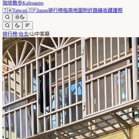
珈琲散歩
Kafesanpo
🇹🇼
Taiwan
🇯🇵
Japan
排行榜
指南
地圖
附近
路線
收藏
護照
排行榜
/
台北
/
山中客廳