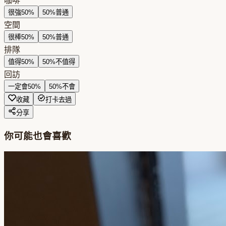
咖啡
很強
50
%
50
%
普通
空間
很棒
50
%
50
%
普通
排隊
值得
50
%
50
%
不值得
回訪
一定會
50
%
50
%
不會
收藏
打卡去過
分享
你可能也會喜歡