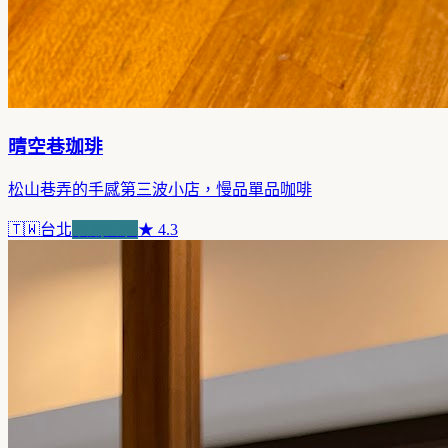
晴空巷珈琲
松山巷弄的手感第三波小店，慢品單品咖啡
🇹🇼
台北
浪潮先驅
★
4.3