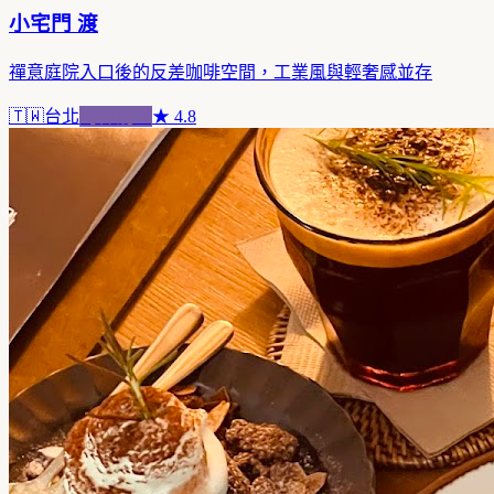
小宅門 渡
禪意庭院入口後的反差咖啡空間，工業風與輕奢感並存
🇹🇼
台北
跨界混血
★
4.8