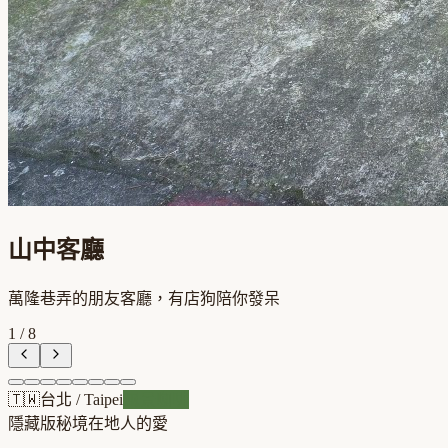
山中客廳
萬隆巷弄的朋友客廳，有店狗陪你發呆
1
/
8
🇹🇼
台北
/
Taipei
風景咖啡
隱藏版秘境
在地人的愛