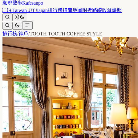
珈琲散歩
Kafesanpo
🇹🇼
Taiwan
🇯🇵
Japan
排行榜
指南
地圖
附近
路線
收藏
護照
排行榜
/
神戶
/
TOOTH TOOTH COFFEE STYLE