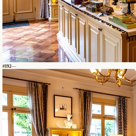
#
192
—