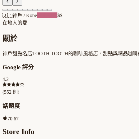
🇯🇵
神戶
/
Kobe
甜點複合
$$
在地人的愛
關於
神戶甜點名店TOOTH TOOTH的咖啡風格店，甜點與精品
Google 評分
4.2
(
552
則)
話題度
70.67
Store Info