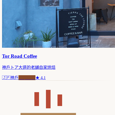
Tor Road Coffee
神戶トア大道的老舖自家烘焙
🇯🇵
神戶
自家焙煎
★
4.1