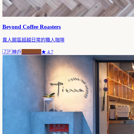
Beyond Coffee Roasters
異人館區超越日常的職人咖啡
🇯🇵
神戶
自家焙煎
★
4.7