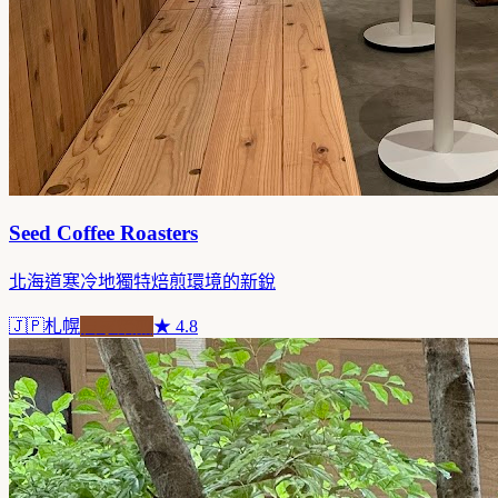
Seed Coffee Roasters
北海道寒冷地獨特焙煎環境的新銳
🇯🇵
札幌
自家焙煎
★
4.8