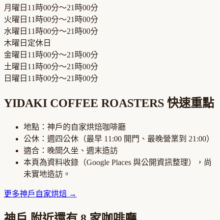
月曜日
11時00分～21時00分
火曜日
11時00分～21時00分
水曜日
11時00分～21時00分
木曜日
定休日
金曜日
11時00分～21時00分
土曜日
11時00分～21時00分
日曜日
11時00分～21時00分
YIDAKI COFFEE ROASTERS
快速重點
地點：
神戶
的
自家烘焙咖啡廳
公休：
週四公休
（最早
11:00
開門、最晚營業到
21:00
）
適合：
晚間久坐、週末造訪
本頁為資料收錄（Google Places 與公開資訊整理），尚
未實地造訪。
更多
神戶
自家烘焙
→
神戶
附近還有
8
家咖啡廳