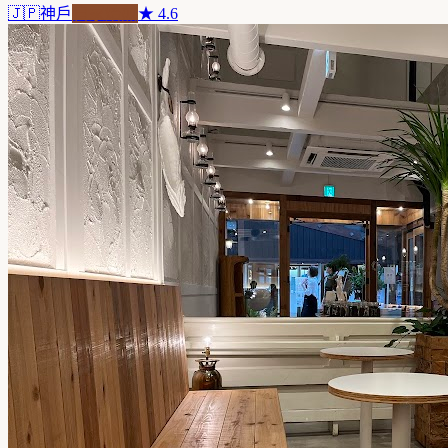
🇯🇵
神戶
自家焙煎
★
4.6