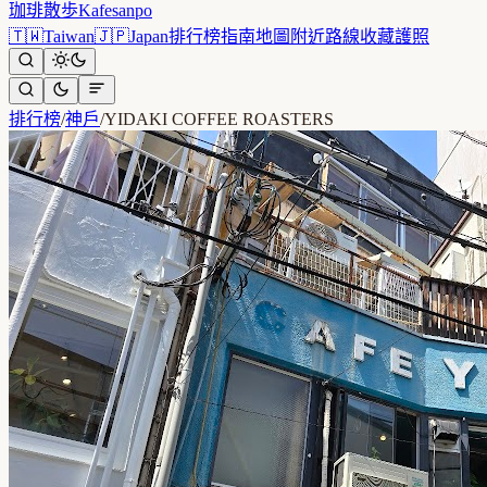
珈琲散歩
Kafesanpo
🇹🇼
Taiwan
🇯🇵
Japan
排行榜
指南
地圖
附近
路線
收藏
護照
排行榜
/
神戶
/
YIDAKI COFFEE ROASTERS