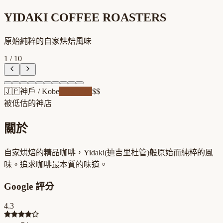
YIDAKI COFFEE ROASTERS
原始純粹的自家烘焙風味
1
/
10
🇯🇵
神戶
/
Kobe
自家焙煎
$$
被低估的神店
關於
自家烘焙的精品咖啡，Yidaki(迪吉里杜管)般原始而純粹的風
味。追求咖啡最本質的味道。
Google 評分
4.3