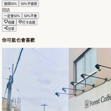
值得
50
%
50
%
不值得
回訪
一定會
50
%
50
%
不會
收藏
打卡去過
分享
你可能也會喜歡