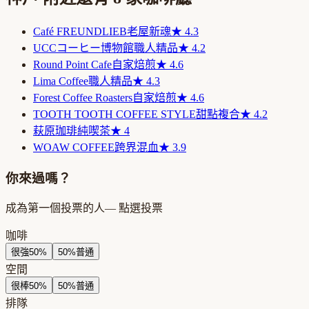
Café FREUNDLIEB
老屋新魂
★
4.3
UCCコーヒー博物館
職人精品
★
4.2
Round Point Cafe
自家焙煎
★
4.6
Lima Coffee
職人精品
★
4.3
Forest Coffee Roasters
自家焙煎
★
4.6
TOOTH TOOTH COFFEE STYLE
甜點複合
★
4.2
萩原珈琲
純喫茶
★
4
WOAW COFFEE
跨界混血
★
3.9
你來過嗎？
成為第一個投票的人
— 點選投票
咖啡
很強
50
%
50
%
普通
空間
很棒
50
%
50
%
普通
排隊