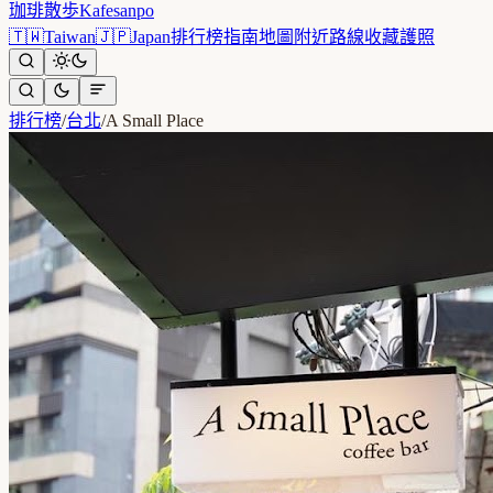
珈琲散歩
Kafesanpo
🇹🇼
Taiwan
🇯🇵
Japan
排行榜
指南
地圖
附近
路線
收藏
護照
排行榜
/
台北
/
A Small Place