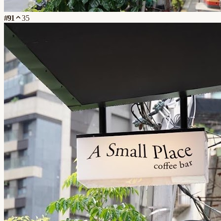
#
91
35