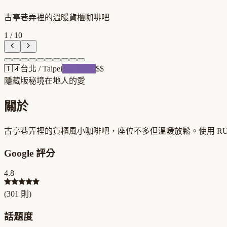
古亭巷弄裡的溫暖貨櫃咖啡吧
1
/
10
🇹🇼
台北
/
Taipei
跨界混血
$$
隱藏版秘境
在地人的愛
關於
古亭巷弄裡的貨櫃風小咖啡吧，座位不多但溫暖放鬆。使用 R
Google 評分
4.8
(
301
則)
話題度