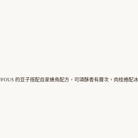
UFOUS 的豆子搭配自家蜂鳥配方，可頌酥香有層次，肉桂捲配