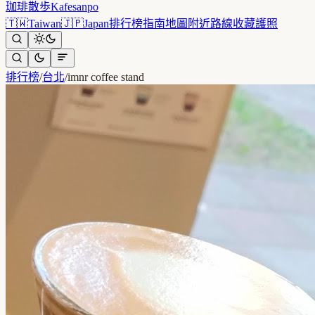
珈琲散歩
Kafesanpo
🇹🇼
Taiwan
🇯🇵
Japan
排行榜
指南
地圖
附近
路線
收藏
護照
排行榜
/
台北
/
imnr coffee stand