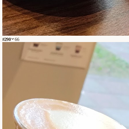
#
290
66