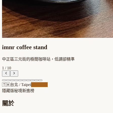
imnr coffee stand
中正區三元街的極簡咖啡站，低調卻精準
1
/
10
🇹🇼
台北
/
Taipei
職人精品
隱藏版秘境
新進榜
關於