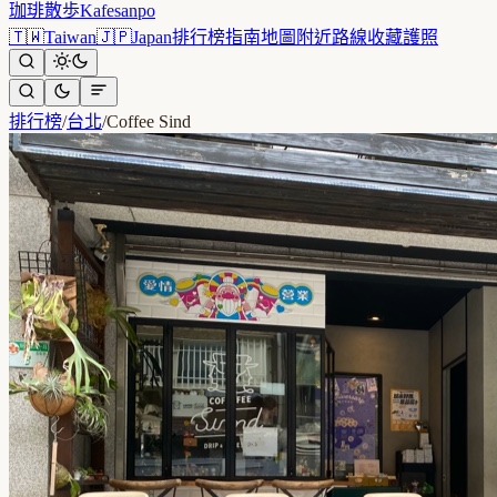
珈琲散歩
Kafesanpo
🇹🇼
Taiwan
🇯🇵
Japan
排行榜
指南
地圖
附近
路線
收藏
護照
排行榜
/
台北
/
Coffee Sind