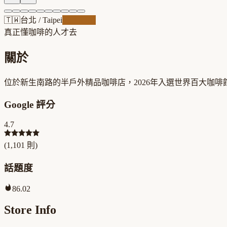
🇹🇼
台北
/
Taipei
職人精品
真正懂咖啡的人才去
關於
位於新生南路的半戶外精品咖啡店，2026年入選世界百大咖
Google 評分
4.7
(
1,101
則)
話題度
86.02
Store Info