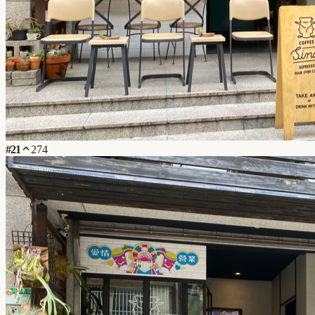
#
21
274