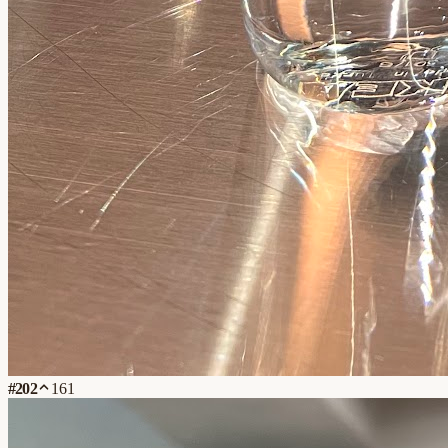
#
202
161