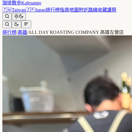
珈琲散歩
Kafesanpo
🇹🇼
Taiwan
🇯🇵
Japan
排行榜
指南
地圖
附近
路線
收藏
護照
排行榜
/
高雄
/
ALL DAY ROASTING COMPANY 高雄左營店