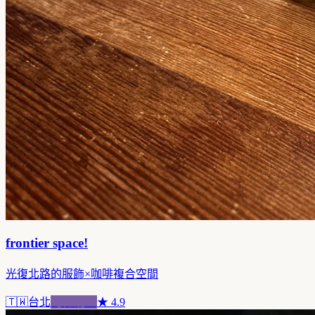
frontier space!
光復北路的服飾×咖啡複合空間
🇹🇼
台北
跨界混血
★
4.9