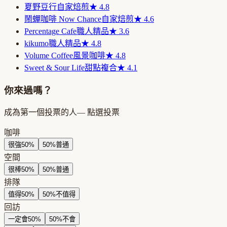
夏野豆行
自家焙煎
★
4.8
鬧蟬咖啡 Now Chance
自家焙煎
★
4.6
Percentage Cafe
職人精品
★
3.6
kikumo
職人精品
★
4.8
Volume Coffee
風景咖啡
★
4.8
Sweet & Sour Life
甜點複合
★
4.1
你來過嗎？
成為第一個投票的人
— 點選投票
咖啡
很強
50
%
50
%
普通
空間
很棒
50
%
50
%
普通
排隊
值得
50
%
50
%
不值得
回訪
一定會
50
%
50
%
不會