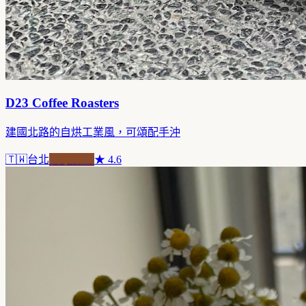
D23 Coffee Roasters
建國北路的自烘工業風，可頌配手沖
🇹🇼
台北
自家焙煎
★
4.6