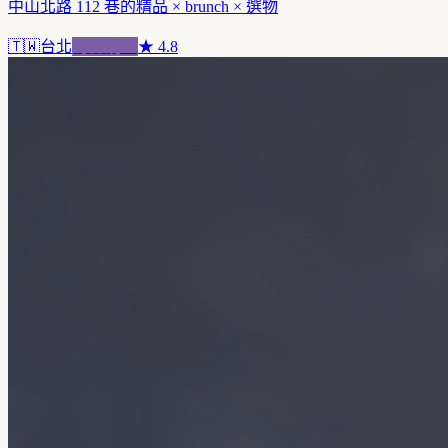
中山北路 112 巷的精品 × brunch × 選物
🇹🇼
台北
跨界混血
★
4.8