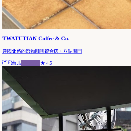
TWATUTIAN Coffee & Co.
建國北路的選物咖啡複合店，八點開門
🇹🇼
台北
跨界混血
★
4.5