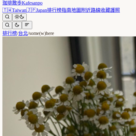
珈琲散歩
Kafesanpo
🇹🇼
Taiwan
🇯🇵
Japan
排行榜
指南
地圖
附近
路線
收藏
護照
排行榜
/
台北
/
some(w)here