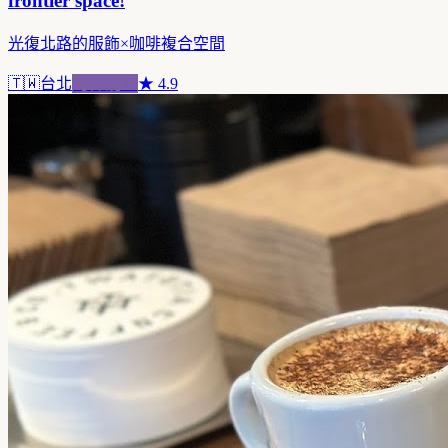
frontier space!
光復北路的服飾×咖啡複合空間
🇹🇼
台北
跨界混血
★
4.9