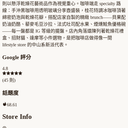
則以懸浮乾燥花藝術品作為視覺重心。咖啡端走 specialty 路
線：手沖黑咖啡用透明玻璃分享壺盛裝，桂花特調冰咖啡頂著
綿密奶泡與乾燥花瓣，搭配店家自製的精緻 brunch——貝果配
奶油奶酪、藜麥毛豆沙拉、法式吐司配水果、煙燻鮭魚優格碗
——每一盤都是 IG 等級的擺盤。店內角落還陳列著乾燥花禮
盒、招財貓、達摩等小件選物，是把咖啡店做得像一間
lifestyle store 的中山系新派代表。
Google 評分
4.8
(
45
則)
話題度
68.61
Store Info