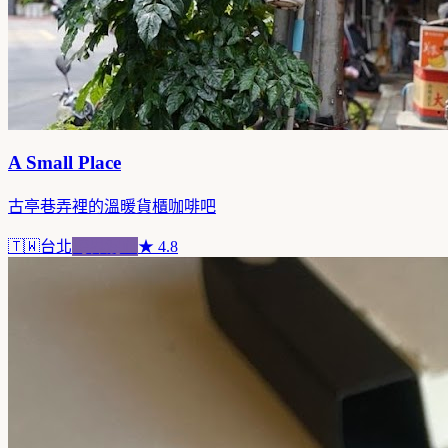
A Small Place
古亭巷弄裡的溫暖貨櫃咖啡吧
🇹🇼
台北
跨界混血
★
4.8