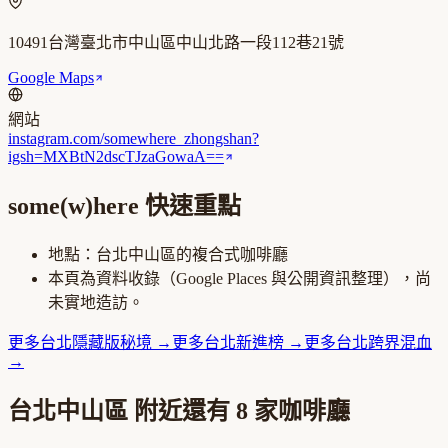
10491台灣臺北市中山區中山北路一段112巷21號
Google Maps
網站
instagram.com/somewhere_zhongshan?
igsh=MXBtN2dscTJzaGowaA==
some(w)here
快速重點
地點：
台北中山區
的
複合式咖啡廳
本頁為資料收錄（Google Places 與公開資訊整理），尚
未實地造訪。
更多
台北
隱藏版秘境
→
更多
台北
新進榜
→
更多
台北
跨界混血
→
台北中山區
附近還有
8
家咖啡廳