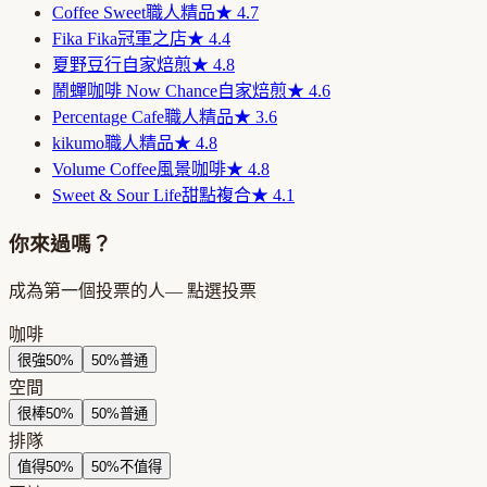
Coffee Sweet
職人精品
★
4.7
Fika Fika
冠軍之店
★
4.4
夏野豆行
自家焙煎
★
4.8
鬧蟬咖啡 Now Chance
自家焙煎
★
4.6
Percentage Cafe
職人精品
★
3.6
kikumo
職人精品
★
4.8
Volume Coffee
風景咖啡
★
4.8
Sweet & Sour Life
甜點複合
★
4.1
你來過嗎？
成為第一個投票的人
— 點選投票
咖啡
很強
50
%
50
%
普通
空間
很棒
50
%
50
%
普通
排隊
值得
50
%
50
%
不值得