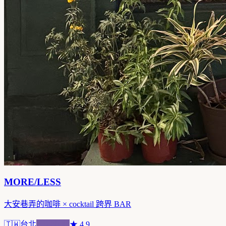
MORE/LESS
大安巷弄的咖啡 × cocktail 跨界 BAR
🇹🇼
台北
跨界混血
★
4.9