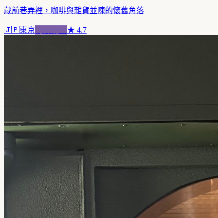
蔵前巷弄裡，咖啡與雜貨並陳的懷舊角落
🇯🇵
東京
跨界混血
★
4.7