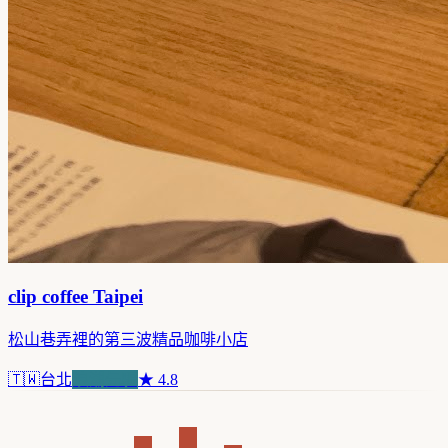
clip coffee Taipei
松山巷弄裡的第三波精品咖啡小店
🇹🇼
台北
浪潮先驅
★
4.8