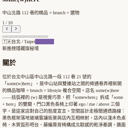
中山北路 112 巷的精品 × brunch × 選物
1
/
10
🇹🇼
台北
/
Taipei
跨界混血
新進榜
隱藏版秘境
關於
位於台北中山區中山北路一段 112 巷 21 號的
「some(w)here」，是中山站與雙連站之間的條通巷弄裡新開
的精品咖啡 × brunch × lifestyle 複合空間。店名 some(w)here
——括弧裡的 (w) 是視覺巧思，把「somewhere」拆成「some
+ here」的雙關，門口黑色長椅上印著 ego / rise / above 三個
字，是這家店對自己的態度宣言。空間設計走極簡通透路線：
黑色框架落地玻璃窗讓街景與店內互相映射，店內以淺木色桌
椅、木質弧形吧台、藤編靠背椅構成北歐感的乾淨基調，牆面