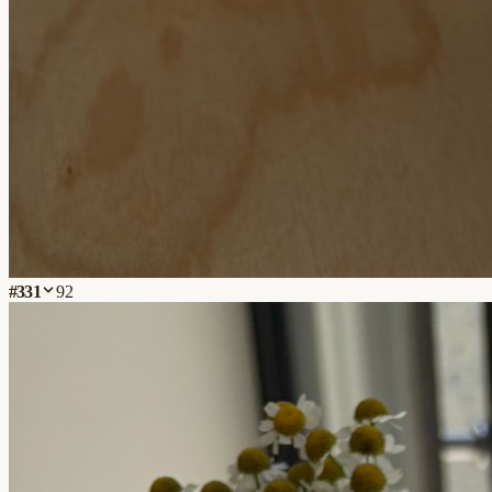
#
331
92