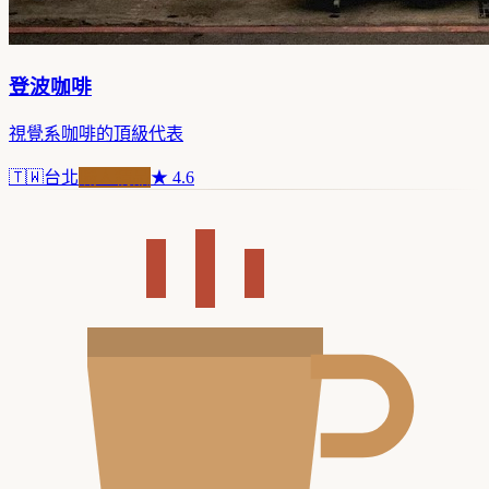
登波咖啡
視覺系咖啡的頂級代表
🇹🇼
台北
職人精品
★
4.6