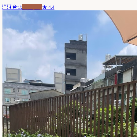
🇹🇼
台北
老屋新魂
★
4.4