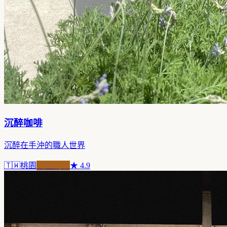
沉醉咖啡
沉醉在手沖的職人世界
🇹🇼
桃園
職人精品
★
4.9