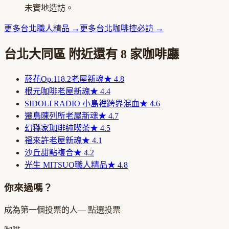
未實地造訪。
更多
台北
職人精品
→
更多
台北
咖啡控必訪
→
台北大同區
附近還有
8
家咖啡廳
菸花Op.118.2
老屋新魂
★
4.8
根元咖啡
老屋新魂
★
4.4
SIDOLI RADIO 小島裡
跨界混血
★
4.6
遷鳥陳列所
老屋新魂
★
4.7
幻猻家珈琲
純喫茶
★
4.5
福來許
老屋新魂
★
4.1
沙丘
甜點複合
★
4.2
光生 MITSUO
職人精品
★
4.8
你來過嗎？
成為第一個投票的人
— 點選投票