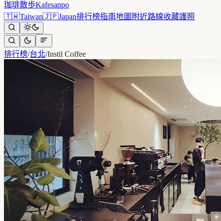
珈琲散歩
Kafesanpo
🇹🇼
Taiwan
🇯🇵
Japan
排行榜
指南
地圖
附近
路線
收藏
護照
排行榜
/
台北
/
Instil Coffee