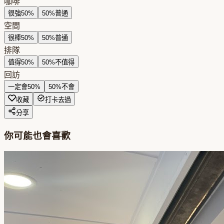
咖啡
很強
50
%
50
%
普通
空間
很棒
50
%
50
%
普通
排隊
值得
50
%
50
%
不值得
回訪
一定會
50
%
50
%
不會
收藏
打卡去過
分享
你可能也會喜歡