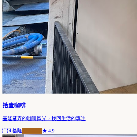
拾壹咖啡
基隆巷弄的咖啡微光，找回生活的專注
🇹🇼
基隆
職人精品
★
4.9