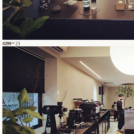
#
299
23