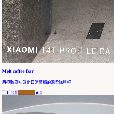
Melt coffee Bar
用極致風味融化日常緊繃的溫柔咖啡吧
🇹🇼
台北
職人精品
★
5