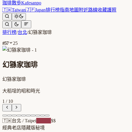
珈琲散歩
Kafesanpo
🇹🇼
Taiwan
🇯🇵
Japan
排行榜
指南
地圖
附近
路線
收藏
護照
排行榜
/
台北
/
幻猻家珈琲
#
57
25
幻猻家珈琲
幻猻家珈琲
大稻埕的昭和時光
1
/
10
🇹🇼
台北
/
Taipei
純喫茶
$$
經典老店
隱藏版秘境