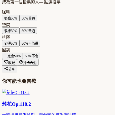
成為第一個投票的人
— 點選投票
咖啡
很強
50
%
50
%
普通
空間
很棒
50
%
50
%
普通
排隊
值得
50
%
50
%
不值得
回訪
一定會
50
%
50
%
不會
收藏
打卡去過
分享
你可能也會喜歡
菸花Op.118.2