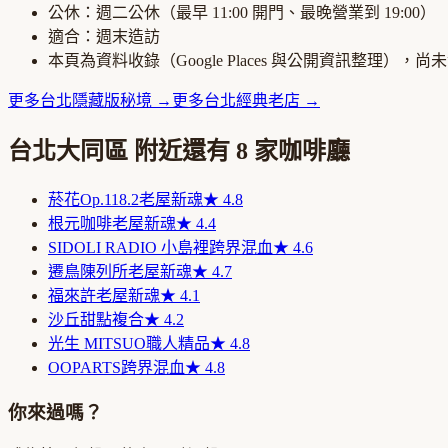
公休：
週二公休
（最早
11:00
開門、最晚營業到
19:00
）
適合：
週末造訪
本頁為資料收錄（Google Places 與公開資訊整理），
更多
台北
隱藏版秘境
→
更多
台北
經典老店
→
台北大同區
附近還有
8
家咖啡廳
菸花Op.118.2
老屋新魂
★
4.8
根元咖啡
老屋新魂
★
4.4
SIDOLI RADIO 小島裡
跨界混血
★
4.6
遷鳥陳列所
老屋新魂
★
4.7
福來許
老屋新魂
★
4.1
沙丘
甜點複合
★
4.2
光生 MITSUO
職人精品
★
4.8
OOPARTS
跨界混血
★
4.8
你來過嗎？