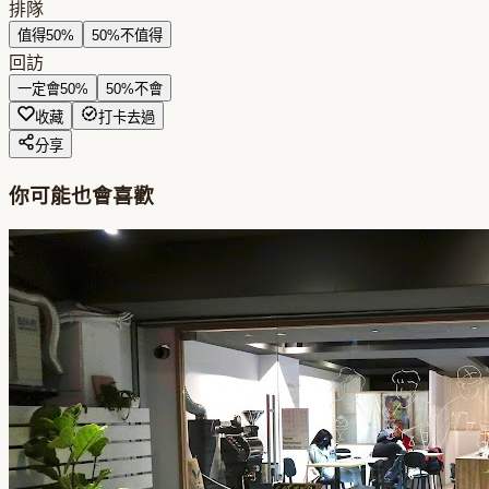
排隊
值得
50
%
50
%
不值得
回訪
一定會
50
%
50
%
不會
收藏
打卡去過
分享
你可能也會喜歡