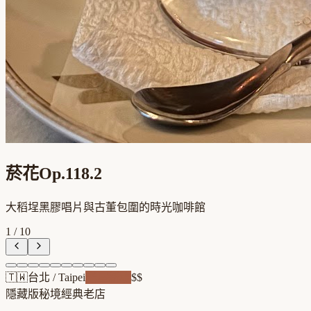
菸花Op.118.2
大稻埕黑膠唱片與古董包圍的時光咖啡館
1
/
10
🇹🇼
台北
/
Taipei
老屋新魂
$$
隱藏版秘境
經典老店