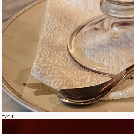
#
7
4