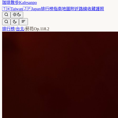
珈琲散歩
Kafesanpo
🇹🇼
Taiwan
🇯🇵
Japan
排行榜
指南
地圖
附近
路線
收藏
護照
排行榜
/
台北
/
菸花Op.118.2