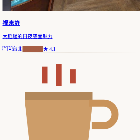
福來許
大稻埕的日夜雙面魅力
🇹🇼
台北
老屋新魂
★
4.1