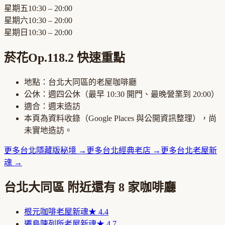
星期五
10:30 – 20:00
星期六
10:30 – 20:00
星期日
10:30 – 20:00
菸花Op.118.2
快速重點
地點：
台北大同區
的
老屋咖啡廳
公休：
週四公休
（最早
10:30
開門、最晚營業到
20:00
）
適合：
週末造訪
本頁為資料收錄（Google Places 與公開資訊整理），尚
未實地造訪。
更多
台北
隱藏版秘境
→
更多
台北
經典老店
→
更多
台北
老屋新
魂
→
台北大同區
附近還有
8
家咖啡廳
根元咖啡
老屋新魂
★
4.4
遷鳥陳列所
老屋新魂
★
4.7