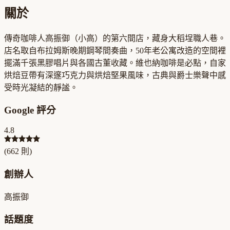
關於
傳奇咖啡人高振御（小高）的第六間店，藏身大稻埕職人巷。
店名取自布拉姆斯晚期鋼琴間奏曲，50年老公寓改造的空間裡
擺滿千張黑膠唱片與各國古董收藏。維也納咖啡是必點，自家
烘焙豆帶有深邃巧克力與烘焙堅果風味，古典與爵士樂聲中感
受時光凝結的靜謐。
Google 評分
4.8
(
662
則)
創辦人
高振御
話題度