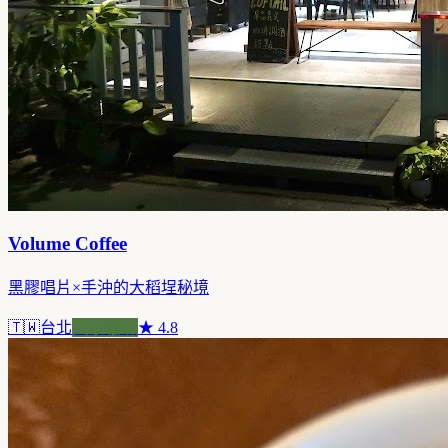
Volume Coffee
黑膠唱片×手沖的大稻埕秘境
🇹🇼
台北
風景咖啡
★
4.8