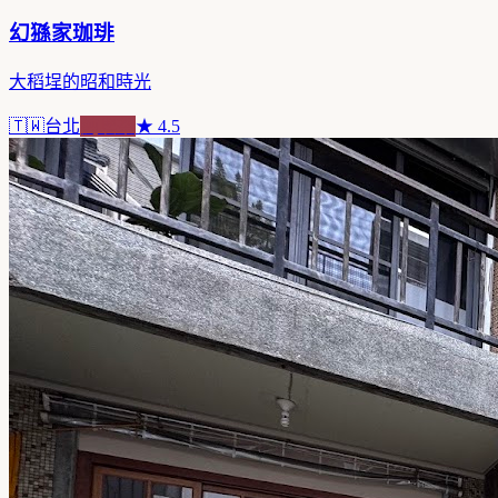
幻猻家珈琲
大稻埕的昭和時光
🇹🇼
台北
純喫茶
★
4.5