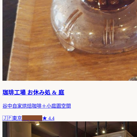
珈琲工場 お休み処 & 庭
谷中自家烘焙咖啡＋小庭園空間
🇯🇵
東京
自家焙煎
★
4.4