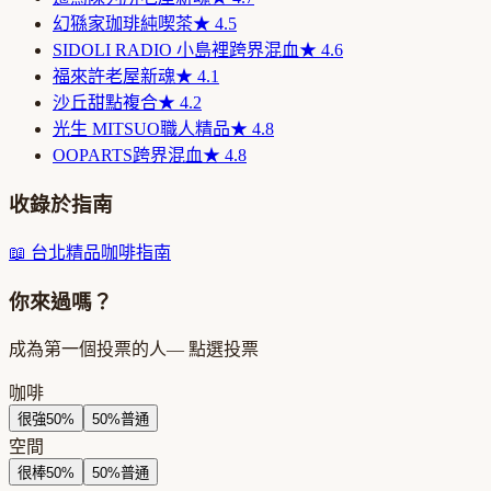
幻猻家珈琲
純喫茶
★
4.5
SIDOLI RADIO 小島裡
跨界混血
★
4.6
福來許
老屋新魂
★
4.1
沙丘
甜點複合
★
4.2
光生 MITSUO
職人精品
★
4.8
OOPARTS
跨界混血
★
4.8
收錄於指南
📖
台北精品咖啡指南
你來過嗎？
成為第一個投票的人
— 點選投票
咖啡
很強
50
%
50
%
普通
空間
很棒
50
%
50
%
普通