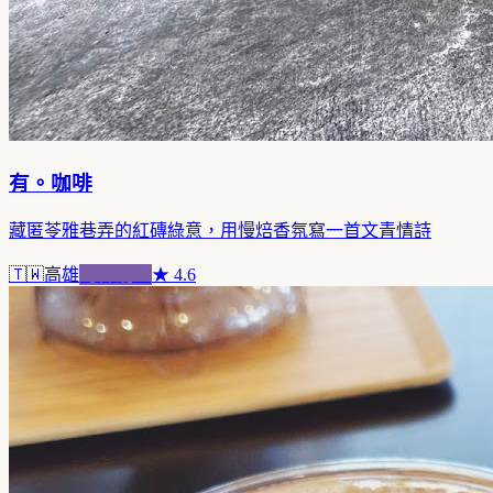
有。咖啡
藏匿苓雅巷弄的紅磚綠意，用慢焙香氛寫一首文青情詩
🇹🇼
高雄
跨界混血
★
4.6