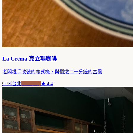
La Crema 克立瑪咖啡
老闆親手改裝的義式機，與慢燉二十分鐘的塞風
🇹🇼
台北
老屋新魂
★
4.4