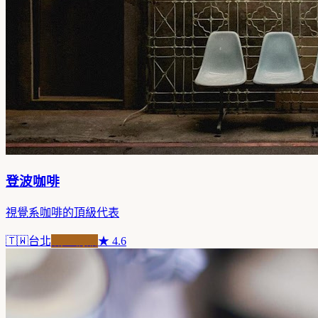
登波咖啡
視覺系咖啡的頂級代表
🇹🇼
台北
職人精品
★
4.6