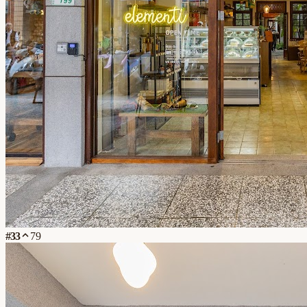
#
33
79