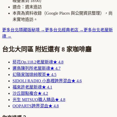
晚營業到
18:00
）
適合：
週末造訪
本頁為資料收錄（Google Places 與公開資訊整理），尚
未實地造訪。
更多
台北
隱藏版秘境
→
更多
台北
經典老店
→
更多
台北
老屋新
魂
→
台北大同區
附近還有
8
家咖啡廳
菸花Op.118.2
老屋新魂
★
4.8
遷鳥陳列所
老屋新魂
★
4.7
幻猻家珈琲
純喫茶
★
4.5
SIDOLI RADIO 小島裡
跨界混血
★
4.6
福來許
老屋新魂
★
4.1
沙丘
甜點複合
★
4.2
光生 MITSUO
職人精品
★
4.8
OOPARTS
跨界混血
★
4.8