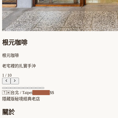
根元咖啡
根元咖啡
老宅裡的扎實手沖
1
/
10
🇹🇼
台北
/
Taipei
老屋新魂
$$
隱藏版秘境
經典老店
關於