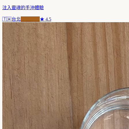
注入靈魂的手沖體驗
🇹🇼
台北
職人精品
★
4.5