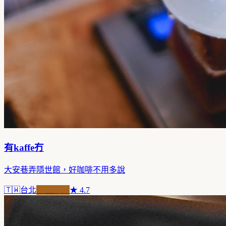
有kaffe冇
大安巷弄隱世館，好咖啡不用多說
🇹🇼
台北
職人精品
★
4.7