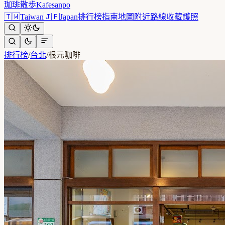
珈琲散歩
Kafesanpo
🇹🇼
Taiwan
🇯🇵
Japan
排行榜
指南
地圖
附近
路線
收藏
護照
排行榜
/
台北
/
根元咖啡