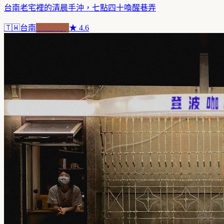
台南老宅裡的清晨手沖，七點四十喚醒巷弄
🇹🇼
台南
老屋新魂
★
4.6