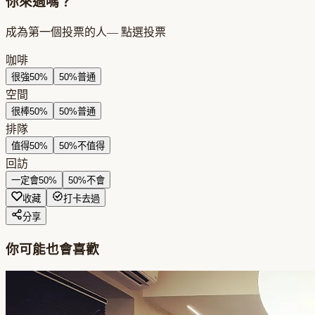
你來過嗎？
成為第一個投票的人
— 點選投票
咖啡
很強
50
%
50
%
普通
空間
很棒
50
%
50
%
普通
排隊
值得
50
%
50
%
不值得
回訪
一定會
50
%
50
%
不會
收藏
打卡去過
分享
你可能也會喜歡