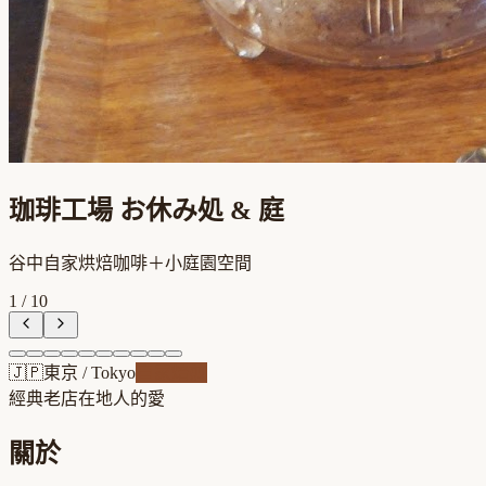
珈琲工場 お休み処 & 庭
谷中自家烘焙咖啡＋小庭園空間
1
/
10
🇯🇵
東京
/
Tokyo
自家焙煎
經典老店
在地人的愛
關於