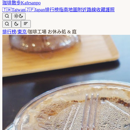
珈琲散歩
Kafesanpo
🇹🇼
Taiwan
🇯🇵
Japan
排行榜
指南
地圖
附近
路線
收藏
護照
排行榜
/
東京
/
珈琲工場 お休み処 & 庭