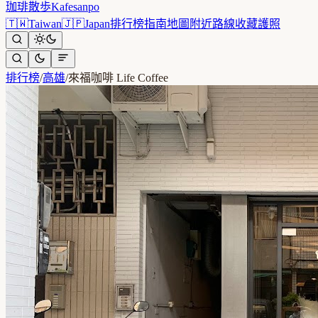
珈琲散歩
Kafesanpo
🇹🇼
Taiwan
🇯🇵
Japan
排行榜
指南
地圖
附近
路線
收藏
護照
排行榜
/
高雄
/
來福咖啡 Life Coffee