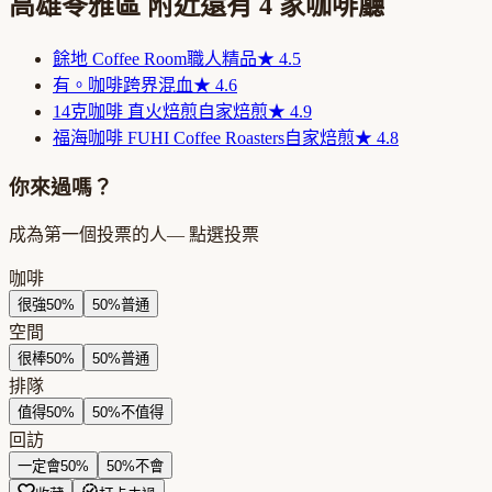
高雄苓雅區
附近還有
4
家咖啡廳
餘地 Coffee Room
職人精品
★
4.5
有。咖啡
跨界混血
★
4.6
14克咖啡 直火焙煎
自家焙煎
★
4.9
福海咖啡 FUHI Coffee Roasters
自家焙煎
★
4.8
你來過嗎？
成為第一個投票的人
— 點選投票
咖啡
很強
50
%
50
%
普通
空間
很棒
50
%
50
%
普通
排隊
值得
50
%
50
%
不值得
回訪
一定會
50
%
50
%
不會