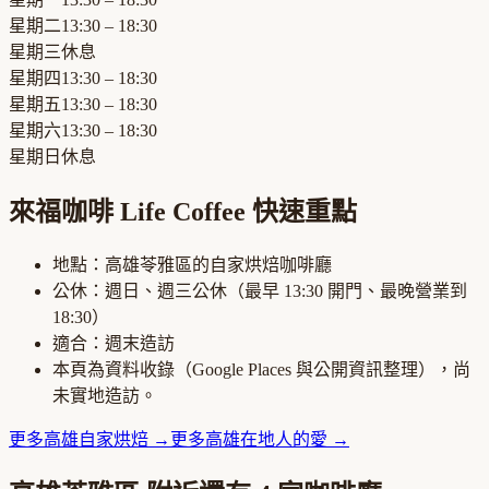
星期二
13:30 – 18:30
星期三
休息
星期四
13:30 – 18:30
星期五
13:30 – 18:30
星期六
13:30 – 18:30
星期日
休息
來福咖啡 Life Coffee
快速重點
地點：
高雄苓雅區
的
自家烘焙咖啡廳
公休：
週日、週三公休
（最早
13:30
開門、最晚營業到
18:30
）
適合：
週末造訪
本頁為資料收錄（Google Places 與公開資訊整理），尚
未實地造訪。
更多
高雄
自家烘焙
→
更多
高雄
在地人的愛
→