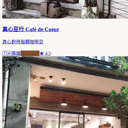
真心豆行 Café de Coeur
真心對待每顆咖啡豆
🇹🇼
高雄
自家焙煎
★
4.5