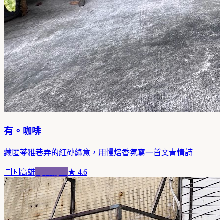
有。咖啡
藏匿苓雅巷弄的紅磚綠意，用慢焙香氛寫一首文青情詩
🇹🇼
高雄
跨界混血
★
4.6