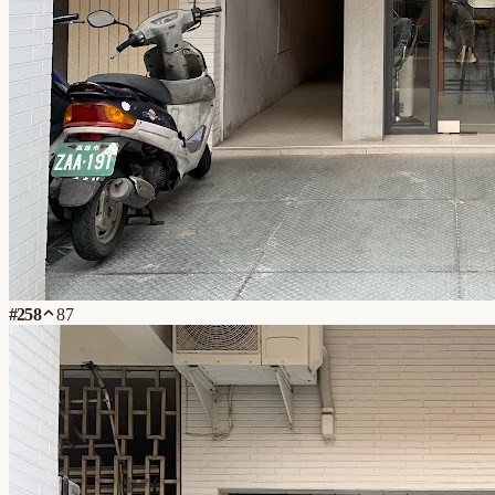
#
258
87