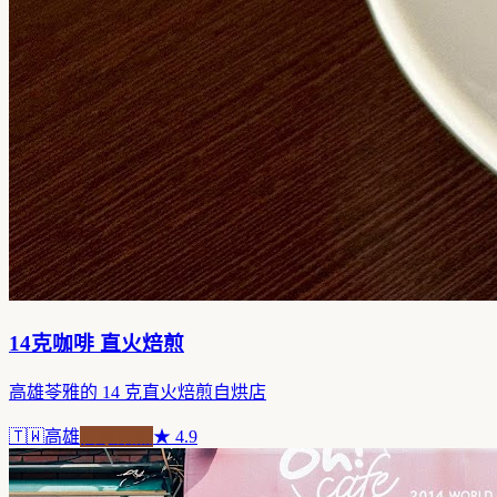
14克咖啡 直火焙煎
高雄苓雅的 14 克直火焙煎自烘店
🇹🇼
高雄
自家焙煎
★
4.9