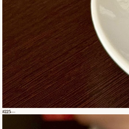
#
225
—