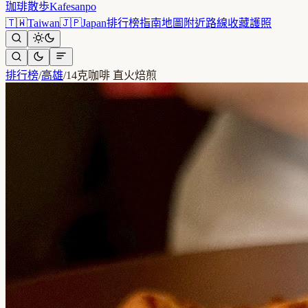
珈琲散歩
Kafesanpo
🇹🇼
Taiwan
🇯🇵
Japan
排行榜
指南
地圖
附近
路線
收藏
護照
排行榜
/
高雄
/
14克咖啡 直火焙煎