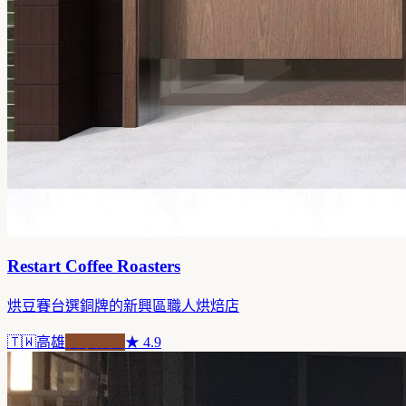
Restart Coffee Roasters
烘豆賽台選銅牌的新興區職人烘焙店
🇹🇼
高雄
自家焙煎
★
4.9