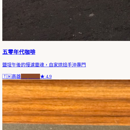
五零年代咖啡
鹽埕午後的慢濾靈魂，自家烘焙手沖專門
🇹🇼
高雄
自家焙煎
★
4.9