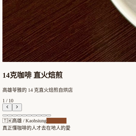
14克咖啡 直火焙煎
高雄苓雅的 14 克直火焙煎自烘店
1
/
10
🇹🇼
高雄
/
Kaohsiung
自家焙煎
真正懂咖啡的人才去
在地人的愛