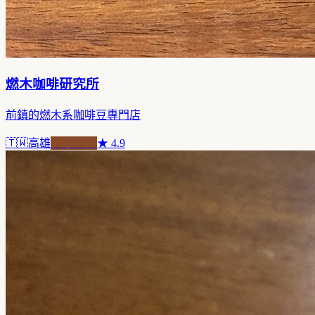
燃木咖啡研究所
前鎮的燃木系咖啡豆專門店
🇹🇼
高雄
自家焙煎
★
4.9