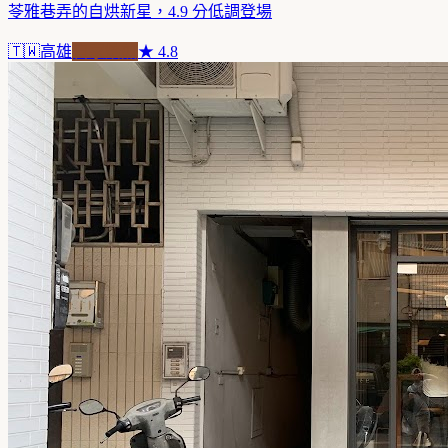
苓雅巷弄的自烘新星，4.9 分低調登場
🇹🇼
高雄
自家焙煎
★
4.8