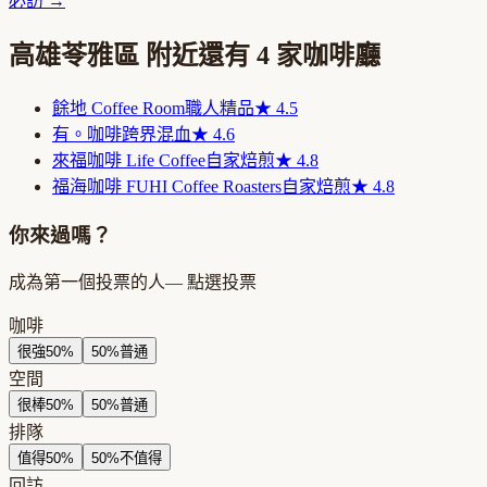
必訪
→
高雄苓雅區
附近還有
4
家咖啡廳
餘地 Coffee Room
職人精品
★
4.5
有。咖啡
跨界混血
★
4.6
來福咖啡 Life Coffee
自家焙煎
★
4.8
福海咖啡 FUHI Coffee Roasters
自家焙煎
★
4.8
你來過嗎？
成為第一個投票的人
— 點選投票
咖啡
很強
50
%
50
%
普通
空間
很棒
50
%
50
%
普通
排隊
值得
50
%
50
%
不值得
回訪