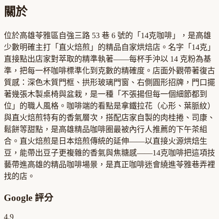
關於
位於高雄苓雅區自強三路 53 巷 6 號的「14克咖啡」，是高雄
少數明確主打「直火焙煎」的精品自家烘焙店。名字「14克」
直接點出店家對萃取的精準執著——每杯手沖以 14 克粉為基
準，把每一杯咖啡標準化到克數的精確度。店面外觀帶著復古
質感：深色木質門框、拱形玻璃門窗、右側圓形招牌，門口擺
著幾張木製桌椅與盆栽，是一種「不張揚但每一個細節都到
位」的職人風格。咖啡端的看點是拿鐵拉花（心形、葉脈紋）
與直火焙煎特有的香氣層次，搭配店家自製的肉桂捲、司康、
鬆餅等甜點，是高雄精品咖啡圈最被內行人推薦的下午茶組
合。直火焙煎是日本焙煎傳統的延伸——以直接火源烘焙生
豆，能帶出豆子更複雜的香氣與焦糖感——14克咖啡把這項技
藝帶進高雄的精品咖啡場景，是真正咖啡迷會繞進苓雅巷弄裡
找的店。
Google 評分
4.9