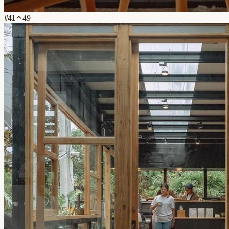
#
41
49