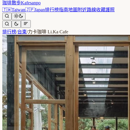
珈琲散歩
Kafesanpo
🇹🇼
Taiwan
🇯🇵
Japan
排行榜
指南
地圖
附近
路線
收藏
護照
排行榜
/
台東
/
力卡珈啡 Li.Ka Cafe