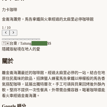
力卡珈啡
金崙海灘旁，馬告拿鐵與火車經過的太麻里必停咖啡館
1
/
10
🇹🇼
台東
/
Taitung
風景咖啡
$$
隱藏版秘境
在地人的愛
關於
離金崙海灘最近的咖啡館，經過太麻里必停的一站。結合在地
原住民風味的飲品，招牌獵人蜂蜜馬告拿鐵以檸檬般的馬告香
氣搭配咖啡，延展出獨特層次。手工可頌與貝果回烤後外酥內
軟。堅持不提供一次性餐具，外帶需自備容器。喝著咖啡還能
看火車經過金崙海灘。
Google 評分