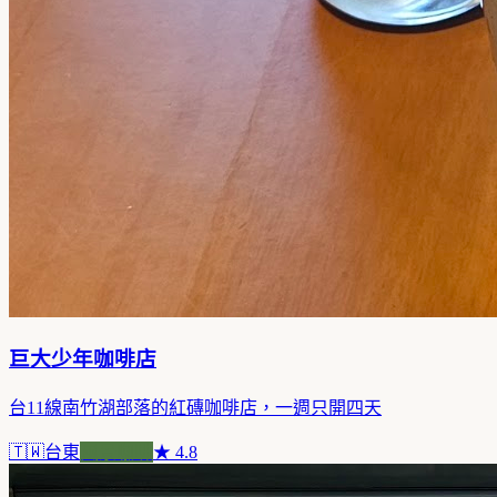
巨大少年咖啡店
台11線南竹湖部落的紅磚咖啡店，一週只開四天
🇹🇼
台東
風景咖啡
★
4.8