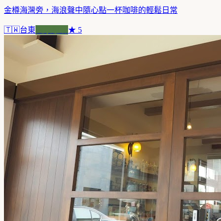
金樽海灣旁，海浪聲中隨心點一杯咖啡的輕鬆日常
🇹🇼
台東
風景咖啡
★
5