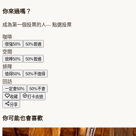
你來過嗎？
成為第一個投票的人
— 點選投票
咖啡
很強
50
%
50
%
普通
空間
很棒
50
%
50
%
普通
排隊
值得
50
%
50
%
不值得
回訪
一定會
50
%
50
%
不會
收藏
打卡去過
分享
你可能也會喜歡