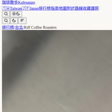
珈琲散歩
Kafesanpo
🇹🇼
Taiwan
🇯🇵
Japan
排行榜
指南
地圖
附近
路線
收藏
護照
排行榜
/
台北
/
Riff Coffee Roasters