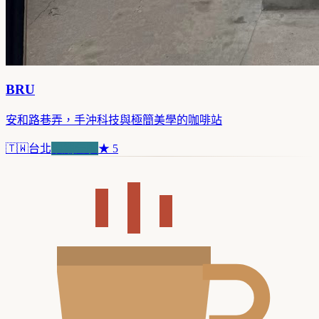
BRU
安和路巷弄，手沖科技與極簡美學的咖啡站
🇹🇼
台北
浪潮先驅
★
5