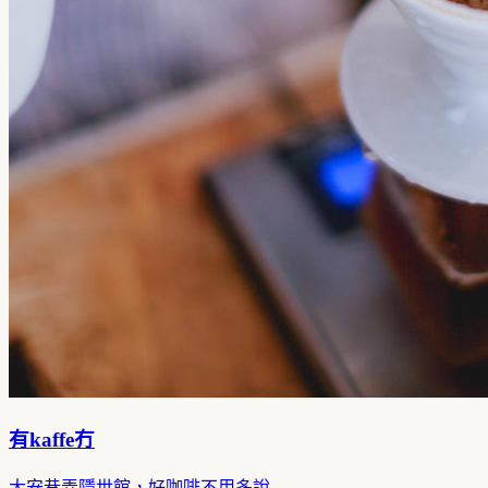
有kaffe冇
大安巷弄隱世館，好咖啡不用多說