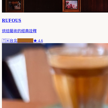
RUFOUS
烘焙藝術的經典詮釋
🇹🇼
台北
職人精品
★
4.6