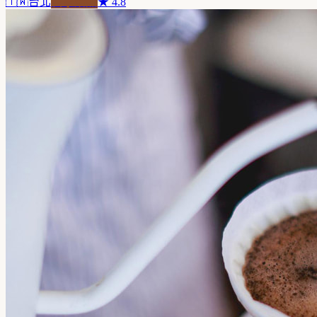
🇹🇼
台北
自家焙煎
★
4.8