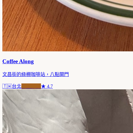
Coffee Along
文昌街的綠棚咖啡站，八點開門
🇹🇼
台北
職人精品
★
4.7