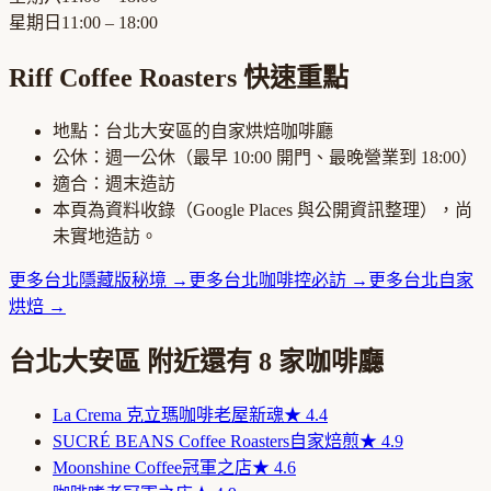
星期日
11:00 – 18:00
Riff Coffee Roasters
快速重點
地點：
台北大安區
的
自家烘焙咖啡廳
公休：
週一公休
（最早
10:00
開門、最晚營業到
18:00
）
適合：
週末造訪
本頁為資料收錄（Google Places 與公開資訊整理），尚
未實地造訪。
更多
台北
隱藏版秘境
→
更多
台北
咖啡控必訪
→
更多
台北
自家
烘焙
→
台北大安區
附近還有
8
家咖啡廳
La Crema 克立瑪咖啡
老屋新魂
★
4.4
SUCRÉ BEANS Coffee Roasters
自家焙煎
★
4.9
Moonshine Coffee
冠軍之店
★
4.6