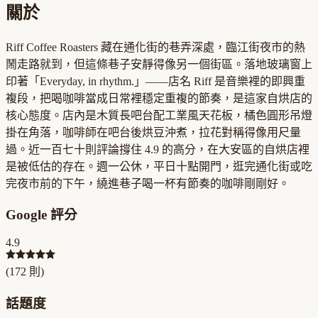
關於
Riff Coffee Roasters 藏在通化街的巷弄深處，臨江街夜市的熱
鬧走路就到，但這條巷子安靜得像另一個街區。落地玻璃窗上
印著「Everyday, in rhythm.」——店名 Riff 是音樂裡的即興重
複段，把喝咖啡當成日常裡穩定重複的節奏，是這家自烘店的
核心態度。店內是木質長吧台配工業風天花板，橘色圓形吊燈
掛在角落，咖啡師在吧台後烘豆沖煮，拉花對稱得像用尺量
過。近一百七十則評論撐住 4.9 的高分，在大安區的自烘店裡
是被低估的存在。週一公休，平日十點開門，逛完通化街或吃
完夜市前的下午，繞進巷子喝一杯有節奏的咖啡剛剛好。
Google 評分
4.9
(
172
則)
話題度