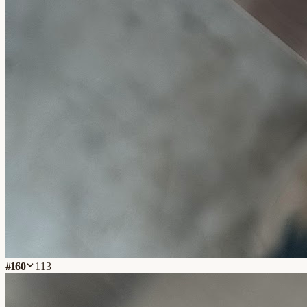
#
160
113