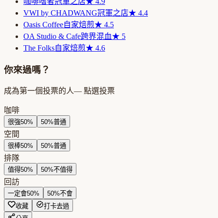
咖啡嗜者
冠軍之店
★
4.9
VWI by CHADWANG
冠軍之店
★
4.4
Oasis Coffee
自家焙煎
★
4.5
OA Studio & Cafe
跨界混血
★
5
The Folks
自家焙煎
★
4.6
你來過嗎？
成為第一個投票的人
— 點選投票
咖啡
很強
50
%
50
%
普通
空間
很棒
50
%
50
%
普通
排隊
值得
50
%
50
%
不值得
回訪
一定會
50
%
50
%
不會
收藏
打卡去過