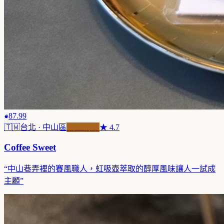
87.99
🇹🇼
台北
· 中山區
職人精品
★
4.7
Coffee Sweet
“
中山巷弄裡的賽風職人，虹吸壺萃取的醇厚風味讓人一試成
主顧
”