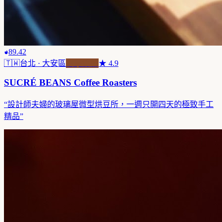
89.42
🇹🇼
台北
· 大安區
自家焙煎
★
4.9
SUCRÉ BEANS Coffee Roasters
“
設計師夫婦的玻璃屋微型烘豆所，一週只開四天的極致手工
精品
”