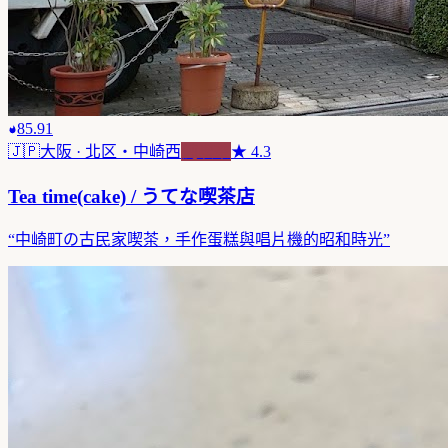
85.91
🇯🇵
大阪
· 北区・中崎西
純喫茶
★
4.3
Tea time(cake) / うてな喫茶店
“
中崎町の古民家喫茶，手作蛋糕與唱片機的昭和時光
”