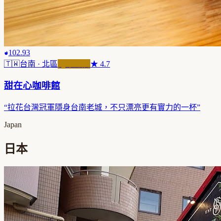
102.93
🇹🇼
台南
· 北區
冠軍之店
★
4.7
甜在心咖啡館
“
拉花台灣冠軍隱身台南老城，不只漂亮更有實力的一杯
”
Japan
日本