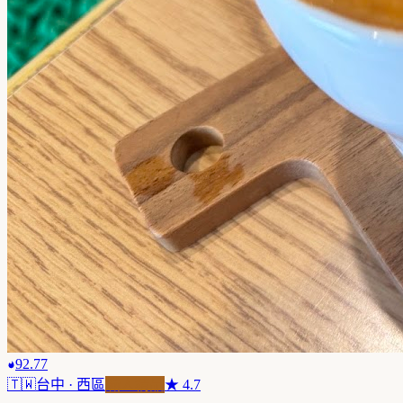
92.77
🇹🇼
台中
· 西區
職人精品
★
4.7