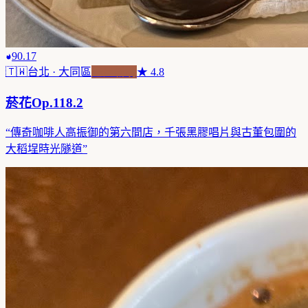
90.17
🇹🇼
台北
· 大同區
老屋新魂
★
4.8
菸花Op.118.2
“
傳奇咖啡人高振御的第六間店，千張黑膠唱片與古董包圍的
大稻埕時光隧道
”