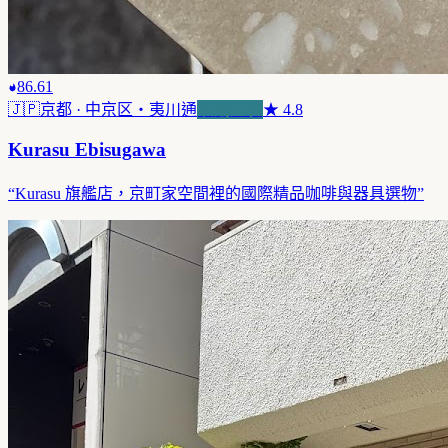
86.61
🇯🇵
京都
· 中京区・夷川通
浪潮先驅
★
4.8
Kurasu Ebisugawa
“
Kurasu 旗艦店，京町家空間裡的國際精品咖啡與器具選物
”