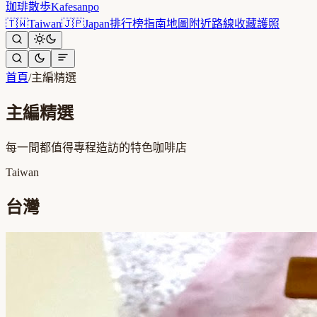
珈琲散歩
Kafesanpo
🇹🇼
Taiwan
🇯🇵
Japan
排行榜
指南
地圖
附近
路線
收藏
護照
首頁
/
主編精選
主編精選
每一間都值得專程造訪的特色咖啡店
Taiwan
台灣