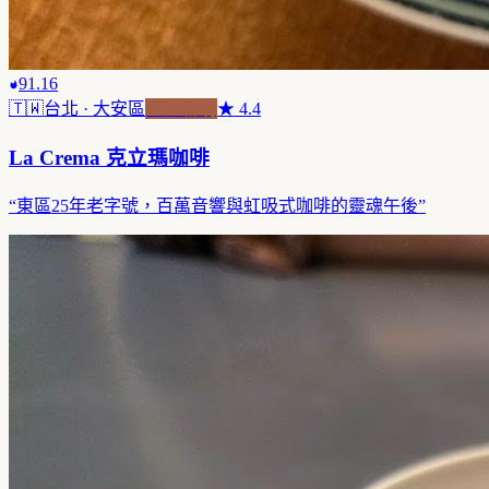
91.16
🇹🇼
台北
· 大安區
老屋新魂
★
4.4
La Crema 克立瑪咖啡
“
東區25年老字號，百萬音響與虹吸式咖啡的靈魂午後
”