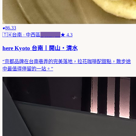
86.33
🇹🇼
台南
· 中西區
跨界混血
★
4.3
here Kyoto 台南丨開山・清水
“
京都品牌在台南巷弄的完美落地，拉花咖啡配甜點，散步途
中最值得停留的一站。
”