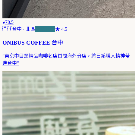
78.5
🇹🇼
台中
· 北區
浪潮先驅
★
4.5
ONIBUS COFFEE 台中
“
東京中目黑精品咖啡名店首間海外分店，將日系職人精神帶
進台中
”