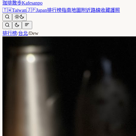
珈琲散歩
Kafesanpo
🇹🇼
Taiwan
🇯🇵
Japan
排行榜
指南
地圖
附近
路線
收藏
護照
排行榜
/
台北
/
Dew