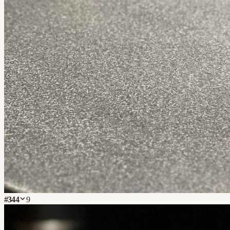
#
344
9