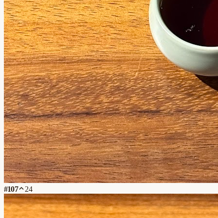
#
107
24