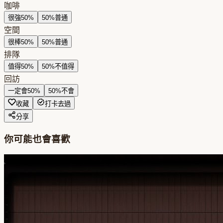
咖啡
很強
50
%
50
%
普通
空間
很棒
50
%
50
%
普通
排隊
值得
50
%
50
%
不值得
回訪
一定會
50
%
50
%
不會
收藏
打卡去過
分享
你可能也會喜歡