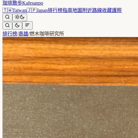
珈琲散歩
Kafesanpo
🇹🇼
Taiwan
🇯🇵
Japan
排行榜
指南
地圖
附近
路線
收藏
護照
排行榜
/
高雄
/
燃木咖啡研究所