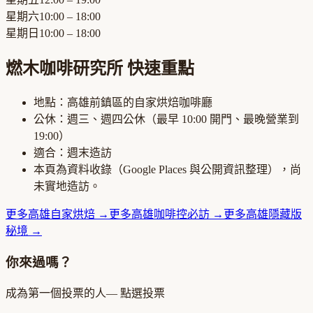
星期六
10:00 – 18:00
星期日
10:00 – 18:00
燃木咖啡研究所
快速重點
地點：
高雄前鎮區
的
自家烘焙咖啡廳
公休：
週三、週四公休
（最早
10:00
開門、最晚營業到
19:00
）
適合：
週末造訪
本頁為資料收錄（Google Places 與公開資訊整理），尚
未實地造訪。
更多
高雄
自家烘焙
→
更多
高雄
咖啡控必訪
→
更多
高雄
隱藏版
秘境
→
你來過嗎？
成為第一個投票的人
— 點選投票