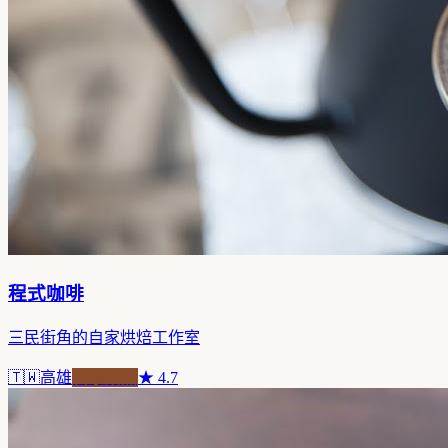
程式咖啡
三民街角的自家烘焙工作室
🇹🇼
高雄
自家焙煎
★
4.7