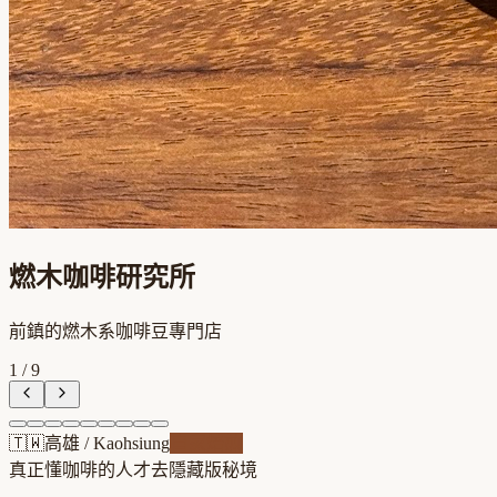
燃木咖啡研究所
前鎮的燃木系咖啡豆專門店
1
/
9
🇹🇼
高雄
/
Kaohsiung
自家焙煎
真正懂咖啡的人才去
隱藏版秘境