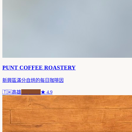
PUNT COFFEE ROASTERY
新興區滿分自烘的每日咖啡因
🇹🇼
高雄
自家焙煎
★
4.9