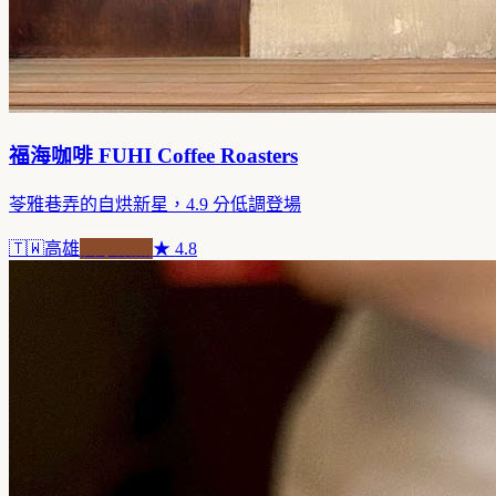
福海咖啡 FUHI Coffee Roasters
苓雅巷弄的自烘新星，4.9 分低調登場
🇹🇼
高雄
自家焙煎
★
4.8