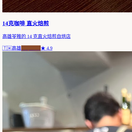
14克咖啡 直火焙煎
高雄苓雅的 14 克直火焙煎自烘店
🇹🇼
高雄
自家焙煎
★
4.9